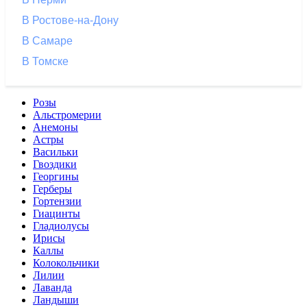
В Ростове-на-Дону
В Самаре
В Томске
Розы
Альстромерии
Анемоны
Астры
Васильки
Гвоздики
Георгины
Герберы
Гортензии
Гиацинты
Гладиолусы
Ирисы
Каллы
Колокольчики
Лилии
Лаванда
Ландыши