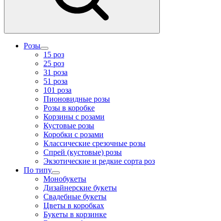
Розы
15 роз
25 роз
31 роза
51 роза
101 роза
Пионовидные розы
Розы в коробке
Корзины с розами
Кустовые розы
Коробки с розами
Классические срезочные розы
Спрей (кустовые) розы
Экзотические и редкие сорта роз
По типу
Монобукеты
Дизайнерские букеты
Свадебные букеты
Цветы в коробках
Букеты в корзинке