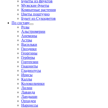
Букеты из фруктов
Мужские букеты
Комнатные растения
Цветы поштучно
Букет из Сухоцветов
По составу
Розы
Альстромерии
Анемоны
Астры
Васильки
Гвоздики
Георгины
Герберы
Гортензии
Гиацинты
Гладиолусы
Ирисы
Каллы
Колокольчики
Лилии
Лаванда
Ландыши
Орхидеи
Нарциссы