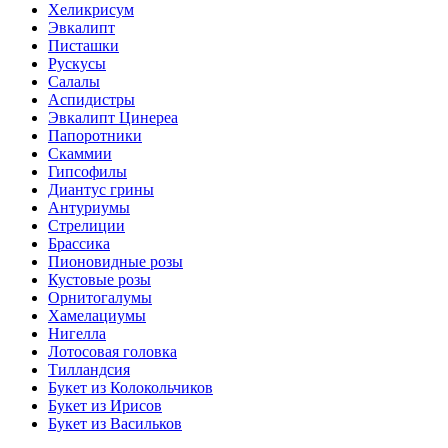
Хеликрисум
Эвкалипт
Писташки
Рускусы
Салалы
Аспидистры
Эвкалипт Цинереа
Папоротники
Скаммии
Гипсофилы
Диантус грины
Антуриумы
Стрелиции
Брассика
Пионовидные розы
Кустовые розы
Орнитогалумы
Хамелациумы
Нигелла
Лотосовая головка
Тилландсия
Букет из Колокольчиков
Букет из Ирисов
Букет из Васильков