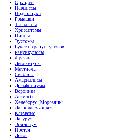
Орхидеи
Нарциссы
Подсолнухи
Ромашки
Тюльпаны
Хризантемы
Пионы
Эустомы
Букет из ранункулюсов
Ранункулюсы
Фрезии
Лизиантусы
Маттиолы
Скабиоза
Амариллисы
Дельфиниумы
Вероника
Астильба
Хелеборус (Морозник)
Лаванда сухоцвет
Клематис
Лагурус
Эрингиум
Протея
Лотос