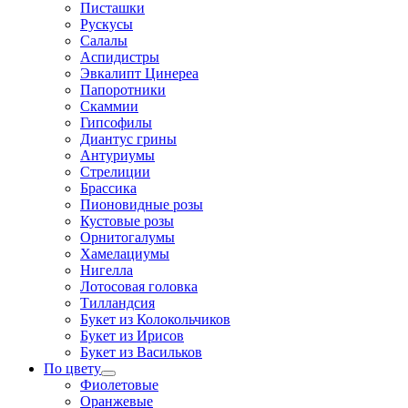
Писташки
Рускусы
Салалы
Аспидистры
Эвкалипт Цинереа
Папоротники
Скаммии
Гипсофилы
Диантус грины
Антуриумы
Стрелиции
Брассика
Пионовидные розы
Кустовые розы
Орнитогалумы
Хамелациумы
Нигелла
Лотосовая головка
Тилландсия
Букет из Колокольчиков
Букет из Ирисов
Букет из Васильков
По цвету
Фиолетовые
Оранжевые