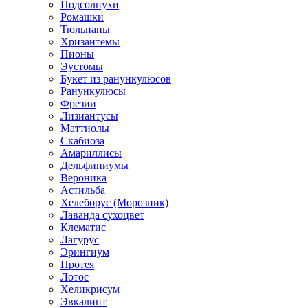
Подсолнухи
Ромашки
Тюльпаны
Хризантемы
Пионы
Эустомы
Букет из ранункулюсов
Ранункулюсы
Фрезии
Лизиантусы
Маттиолы
Скабиоза
Амариллисы
Дельфиниумы
Вероника
Астильба
Хелеборус (Морозник)
Лаванда сухоцвет
Клематис
Лагурус
Эрингиум
Протея
Лотос
Хеликрисум
Эвкалипт