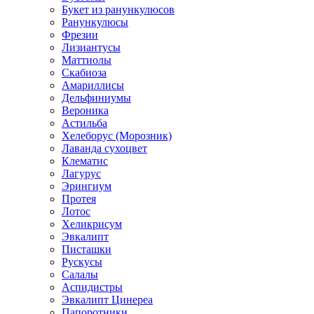
Букет из ранункулюсов
Ранункулюсы
Фрезии
Лизиантусы
Маттиолы
Скабиоза
Амариллисы
Дельфиниумы
Вероника
Астильба
Хелеборус (Морозник)
Лаванда сухоцвет
Клематис
Лагурус
Эрингиум
Протея
Лотос
Хеликрисум
Эвкалипт
Писташки
Рускусы
Салалы
Аспидистры
Эвкалипт Цинереа
Папоротники