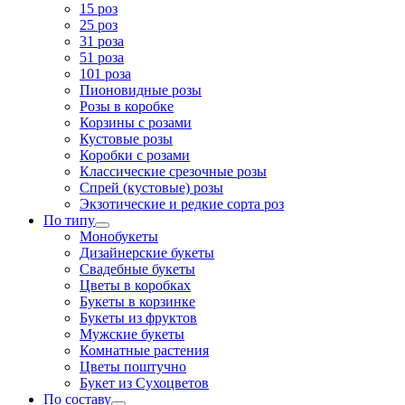
15 роз
25 роз
31 роза
51 роза
101 роза
Пионовидные розы
Розы в коробке
Корзины с розами
Кустовые розы
Коробки с розами
Классические срезочные розы
Спрей (кустовые) розы
Экзотические и редкие сорта роз
По типу
Монобукеты
Дизайнерские букеты
Свадебные букеты
Цветы в коробках
Букеты в корзинке
Букеты из фруктов
Мужские букеты
Комнатные растения
Цветы поштучно
Букет из Сухоцветов
По составу