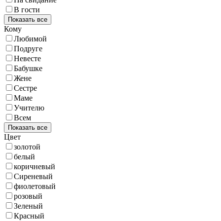
В гости
Показать все
Кому
Любимой
Подруге
Невесте
Бабушке
Жене
Сестре
Маме
Учителю
Всем
Показать все
Цвет
золотой
белый
коричневый
Сиреневый
фиолетовый
розовый
Зеленый
Красный