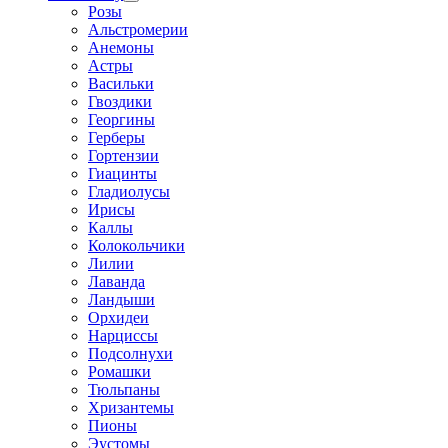
Розы
Альстромерии
Анемоны
Астры
Васильки
Гвоздики
Георгины
Герберы
Гортензии
Гиацинты
Гладиолусы
Ирисы
Каллы
Колокольчики
Лилии
Лаванда
Ландыши
Орхидеи
Нарциссы
Подсолнухи
Ромашки
Тюльпаны
Хризантемы
Пионы
Эустомы