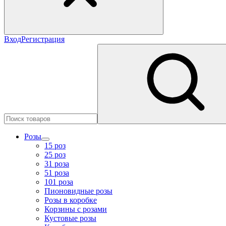
Вход
Регистрация
Розы
15 роз
25 роз
31 роза
51 роза
101 роза
Пионовидные розы
Розы в коробке
Корзины с розами
Кустовые розы