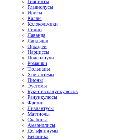
Гиацинты
Гладиолусы
Ирисы
Каллы
Колокольчики
Лилии
Лаванда
Ландыши
Орхидеи
Нарциссы
Подсолнухи
Ромашки
Тюльпаны
Хризантемы
Пионы
Эустомы
Букет из ранункулюсов
Ранункулюсы
Фрезии
Лизиантусы
Маттиолы
Скабиоза
Амариллисы
Дельфиниумы
Вероника