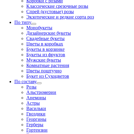
Коробки с розами
Классические срезочные розы
Спрей (кустовые) розы
Экзотические и редкие сорта роз
По типу
Монобукеты
Дизайнерские букеты
Свадебные букеты
Цветы в коробках
Букеты в корзинке
Букеты из фруктов
Мужские букеты
Комнатные растения
Цветы поштучно
Букет из Сухоцветов
По составу
Розы
Альстромерии
Анемоны
Астры
Васильки
Гвоздики
Георгины
Герберы
Гортензии