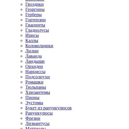
Гвоздики
Георгины
Герберы
Гортензии
Гиацинты
Гладиолусы
Ирисы
Каллы
Колокольчики
Лилии
Лаванда
Ландыши
Орхидеи
Нарциссы
Подсолнухи
Ромашки
Тюльпаны
Хризантемы
Пионы
Эустомы
Букет из ранункулюсов
Ранункулюсы
Фрезии
Лизиантусы
Маттиолы