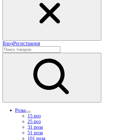
Вход
Регистрация
Розы
15 роз
25 роз
31 роза
51 роза
101 роза