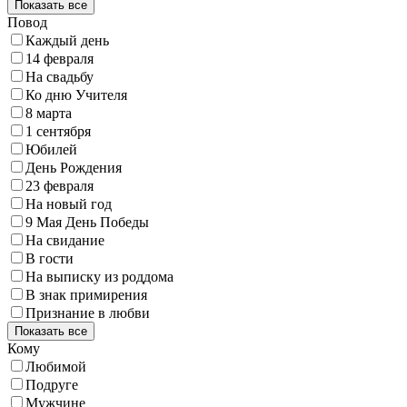
Показать все
Повод
Каждый день
14 февраля
На свадьбу
Ко дню Учителя
8 марта
1 сентября
Юбилей
День Рождения
23 февраля
На новый год
9 Мая День Победы
На свидание
В гости
На выписку из роддома
В знак примирения
Признание в любви
Показать все
Кому
Любимой
Подруге
Мужчине