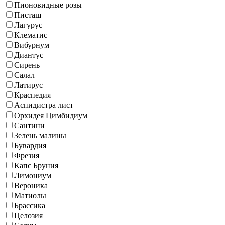
Пионовидные розы
Писташ
Лагурус
Клематис
Вибурнум
Диантус
Сирень
Салал
Латирус
Краспедия
Аспидистра лист
Орхидея Цимбидиум
Сантини
Зелень малины
Бувардия
Фрезия
Капс Бруния
Лимониум
Вероника
Матиолы
Брассика
Целозия