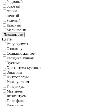
бордовый
розовый
синий
желтый
Зеленый
Красный
Малиновый
Показать все
Цветы
Ранункулусы
Озотамнус
Солидаго желтое
Гвоздика лунная
Эустома
Хризантема кустовая
Эвкалипт
Питтоспорум
Роза кустовая
Гиперикум
Маттиолы
Лизиантусы
Гипсофилы
Герминии