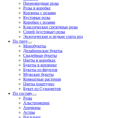
Пионовидные розы
Розы в коробке
Корзины с розами
Кустовые розы
Коробки с розами
Классические срезочные розы
Спрей (кустовые) розы
Экзотические и редкие сорта роз
По типу
Монобукеты
Дизайнерские букеты
Свадебные букеты
Цветы в коробках
Букеты в корзинке
Букеты из фруктов
Мужские букеты
Комнатные растения
Цветы поштучно
Букет из Сухоцветов
По составу
Розы
Альстромерии
Анемоны
Астры
Васильки