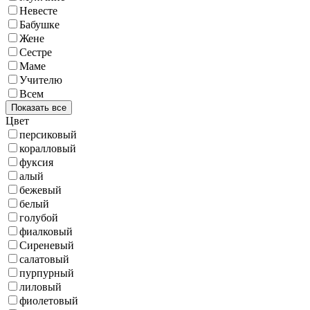
Невесте
Бабушке
Жене
Сестре
Маме
Учителю
Всем
Показать все
Цвет
персиковый
коралловый
фуксия
алый
бежевый
белый
голубой
фиалковый
Сиреневый
салатовый
пурпурный
лиловый
фиолетовый