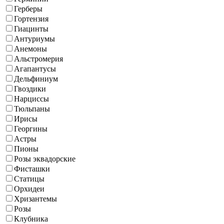
Герберы
Гортензия
Гиацинты
Антуриумы
Анемоны
Альстромерия
Агапантусы
Дельфиниум
Гвоздики
Нарциссы
Тюльпаны
Ирисы
Георгины
Астры
Пионы
Розы эквадорские
Фисташки
Статицы
Орхидеи
Хризантемы
Розы
Клубника