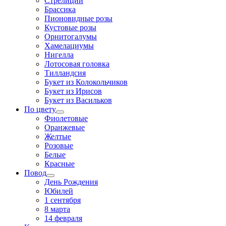
Стрелиции
Брассика
Пионовидные розы
Кустовые розы
Орнитогалумы
Хамелациумы
Нигелла
Лотосовая головка
Тилландсия
Букет из Колокольчиков
Букет из Ирисов
Букет из Васильков
По цвету
Фиолетовые
Оранжевые
Желтые
Розовые
Белые
Красные
Повод
День Рождения
Юбилей
1 сентября
8 марта
14 февраля