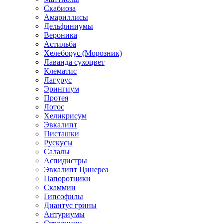
Скабиоза
Амариллисы
Дельфиниумы
Вероника
Астильба
Хелеборус (Морозник)
Лаванда сухоцвет
Клематис
Лагурус
Эрингиум
Протея
Лотос
Хеликрисум
Эвкалипт
Писташки
Рускусы
Салалы
Аспидистры
Эвкалипт Цинереа
Папоротники
Скаммии
Гипсофилы
Диантус грины
Антуриумы