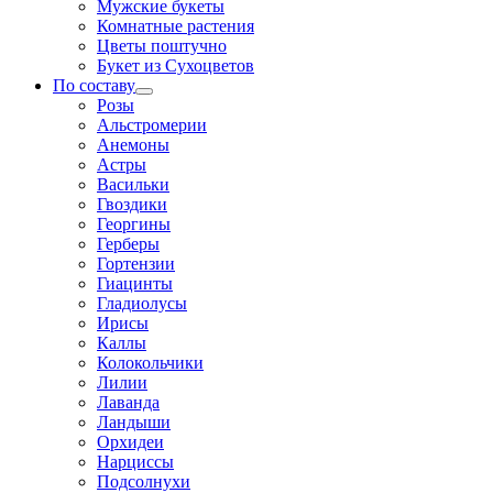
Мужские букеты
Комнатные растения
Цветы поштучно
Букет из Сухоцветов
По составу
Розы
Альстромерии
Анемоны
Астры
Васильки
Гвоздики
Георгины
Герберы
Гортензии
Гиацинты
Гладиолусы
Ирисы
Каллы
Колокольчики
Лилии
Лаванда
Ландыши
Орхидеи
Нарциссы
Подсолнухи