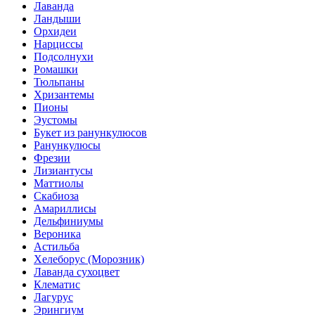
Лаванда
Ландыши
Орхидеи
Нарциссы
Подсолнухи
Ромашки
Тюльпаны
Хризантемы
Пионы
Эустомы
Букет из ранункулюсов
Ранункулюсы
Фрезии
Лизиантусы
Маттиолы
Скабиоза
Амариллисы
Дельфиниумы
Вероника
Астильба
Хелеборус (Морозник)
Лаванда сухоцвет
Клематис
Лагурус
Эрингиум