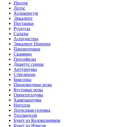
Протея
Лотос
Хеликрисум
Эвкалипт
Писташки
Рускусы
Салалы
Аспидистры
Эвкалипт Цинереа
Папоротники
Скаммии
Гипсофилы
Диантус грины
Антуриумы
Стрелиции
Брассика
Пионовидные розы
Кустовые розы
Орнитогалумы
Хамелациумы
Нигелла
Лотосовая головка
Тилландсия
Букет из Колокольчиков
Букет из Ирисов