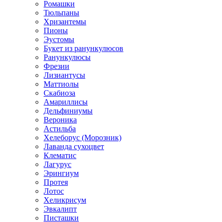
Ромашки
Тюльпаны
Хризантемы
Пионы
Эустомы
Букет из ранункулюсов
Ранункулюсы
Фрезии
Лизиантусы
Маттиолы
Скабиоза
Амариллисы
Дельфиниумы
Вероника
Астильба
Хелеборус (Морозник)
Лаванда сухоцвет
Клематис
Лагурус
Эрингиум
Протея
Лотос
Хеликрисум
Эвкалипт
Писташки