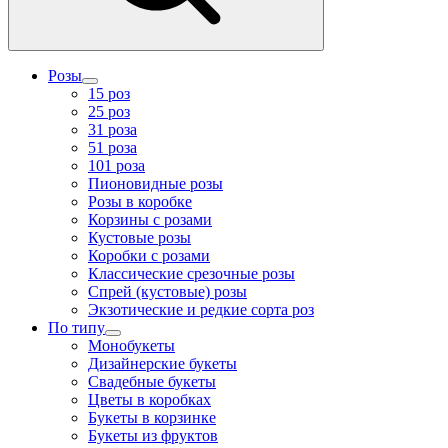
Розы
15 роз
25 роз
31 роза
51 роза
101 роза
Пионовидные розы
Розы в коробке
Корзины с розами
Кустовые розы
Коробки с розами
Классические срезочные розы
Спрей (кустовые) розы
Экзотические и редкие сорта роз
По типу
Монобукеты
Дизайнерские букеты
Свадебные букеты
Цветы в коробках
Букеты в корзинке
Букеты из фруктов