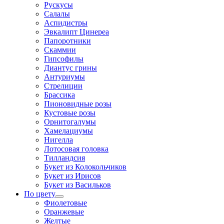
Рускусы
Салалы
Аспидистры
Эвкалипт Цинереа
Папоротники
Скаммии
Гипсофилы
Диантус грины
Антуриумы
Стрелиции
Брассика
Пионовидные розы
Кустовые розы
Орнитогалумы
Хамелациумы
Нигелла
Лотосовая головка
Тилландсия
Букет из Колокольчиков
Букет из Ирисов
Букет из Васильков
По цвету
Фиолетовые
Оранжевые
Желтые