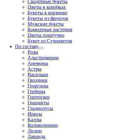
Свадебные букеты
Цветы в коробках
Букеты в корзинке
Букеты из фруктов
Мужские букеты
Комнатные растения
Цветы поштучно
Букет из Сухоцветов
По составу
Розы
Альстромерии
Анемоны
Астры
Васильки
Гвоздики
Георгины
Герберы
Гортензии
Гиацинты
Гладиолусы
Ирисы
Каллы
Колокольчики
Лилии
Лаванда