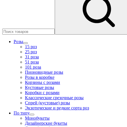
Розы
15 роз
25 роз
31 роза
51 роза
101 роза
Пионовидные розы
Розы в коробке
Корзины с розами
Кустовые розы
Коробки с розами
Классические срезочные розы
Спрей (кустовые) розы
Экзотические и редкие сорта роз
По типу
Монобукеты
Дизайнерские букеты