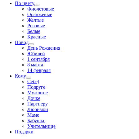
По цвету
Фиолетовые
Оранжевые
Желтые
Розовые
Белые
Красные
Повод
День Рождения
Юбилей
1 сентября
8 марта
14 февраля
Кому
Себе)
Подруге
Мужчине
Дочке
Партнеру
Любимой
Маме
Бабушке
Учительнице
Подарки