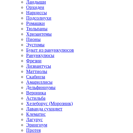
Ландыши
Орхидеи
Нарциссы
Подсолнухи
Ромашки
Тюльпаны
Хризантемы
Пионы
Эустомы
Букет из ранункулюсов
Ранункулюсы
Фрезии
Лизиантусы
Маттиолы
Скабиоза
Амариллисы
Дельфиниумы
Вероника
Астильба
Хелеборус (Морозник)
Лаванда сухоцвет
Клематис
Лагурус
Эрингиум
Протея