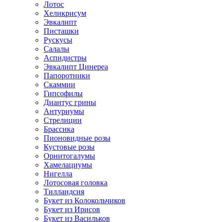
Лотос
Хеликрисум
Эвкалипт
Писташки
Рускусы
Салалы
Аспидистры
Эвкалипт Цинереа
Папоротники
Скаммии
Гипсофилы
Диантус грины
Антуриумы
Стрелиции
Брассика
Пионовидные розы
Кустовые розы
Орнитогалумы
Хамелациумы
Нигелла
Лотосовая головка
Тилландсия
Букет из Колокольчиков
Букет из Ирисов
Букет из Васильков