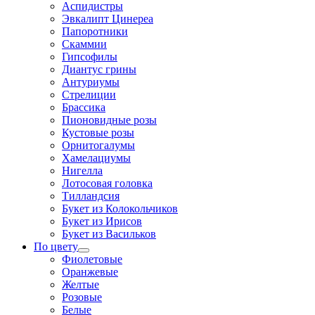
Аспидистры
Эвкалипт Цинереа
Папоротники
Скаммии
Гипсофилы
Диантус грины
Антуриумы
Стрелиции
Брассика
Пионовидные розы
Кустовые розы
Орнитогалумы
Хамелациумы
Нигелла
Лотосовая головка
Тилландсия
Букет из Колокольчиков
Букет из Ирисов
Букет из Васильков
По цвету
Фиолетовые
Оранжевые
Желтые
Розовые
Белые