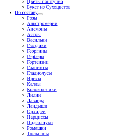
Цветы поштучно
Букет из Сухоцветов
По составу
Розы
Альстромерии
Анемоны
Астры
Васильки
Гвоздики
Георгины
Герберы
Гортензии
Гиацинты
Гладиолусы
Ирисы
Каллы
Колокольчики
Лилии
Лаванда
Ландыши
Орхидеи
Нарциссы
Подсолнухи
Ромашки
Тюльпаны