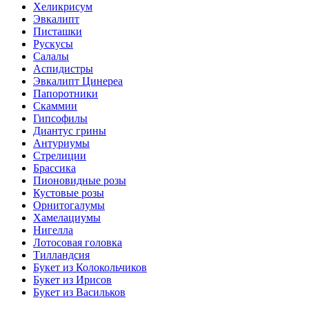
Хеликрисум
Эвкалипт
Писташки
Рускусы
Салалы
Аспидистры
Эвкалипт Цинереа
Папоротники
Скаммии
Гипсофилы
Диантус грины
Антуриумы
Стрелиции
Брассика
Пионовидные розы
Кустовые розы
Орнитогалумы
Хамелациумы
Нигелла
Лотосовая головка
Тилландсия
Букет из Колокольчиков
Букет из Ирисов
Букет из Васильков