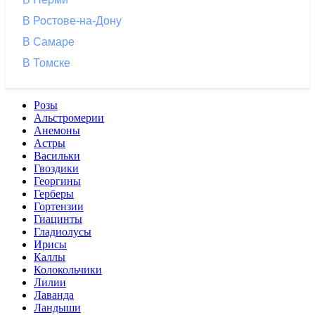
В Ростове-на-Дону
В Самаре
В Томске
Розы
Альстромерии
Анемоны
Астры
Васильки
Гвоздики
Георгины
Герберы
Гортензии
Гиацинты
Гладиолусы
Ирисы
Каллы
Колокольчики
Лилии
Лаванда
Ландыши