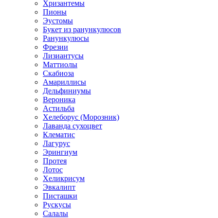
Хризантемы
Пионы
Эустомы
Букет из ранункулюсов
Ранункулюсы
Фрезии
Лизиантусы
Маттиолы
Скабиоза
Амариллисы
Дельфиниумы
Вероника
Астильба
Хелеборус (Морозник)
Лаванда сухоцвет
Клематис
Лагурус
Эрингиум
Протея
Лотос
Хеликрисум
Эвкалипт
Писташки
Рускусы
Салалы