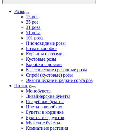
Розы
15 роз
25 роз
31 роза
51 роза
101 роза
Пионовидные розы
Розы в коробке
Корзины с розами
Кустовые розы
Коробки с розами
Классические срезочные розы
Спрей (кустовые) розы
Экзотические и редкие сорта роз
По типу
Монобукеты
Дизайнерские букеты
Свадебные букеты
Цветы в коробках
Букеты в корзинке
Букеты из фруктов
Мужские букеты
Комнатные растения