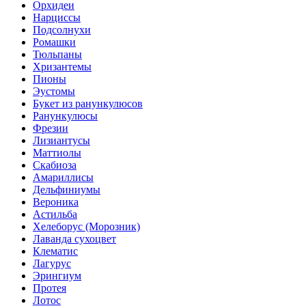
Орхидеи
Нарциссы
Подсолнухи
Ромашки
Тюльпаны
Хризантемы
Пионы
Эустомы
Букет из ранункулюсов
Ранункулюсы
Фрезии
Лизиантусы
Маттиолы
Скабиоза
Амариллисы
Дельфиниумы
Вероника
Астильба
Хелеборус (Морозник)
Лаванда сухоцвет
Клематис
Лагурус
Эрингиум
Протея
Лотос