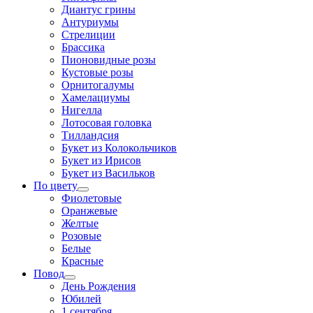
Диантус грины
Антуриумы
Стрелиции
Брассика
Пионовидные розы
Кустовые розы
Орнитогалумы
Хамелациумы
Нигелла
Лотосовая головка
Тилландсия
Букет из Колокольчиков
Букет из Ирисов
Букет из Васильков
По цвету
Фиолетовые
Оранжевые
Желтые
Розовые
Белые
Красные
Повод
День Рождения
Юбилей
1 сентября