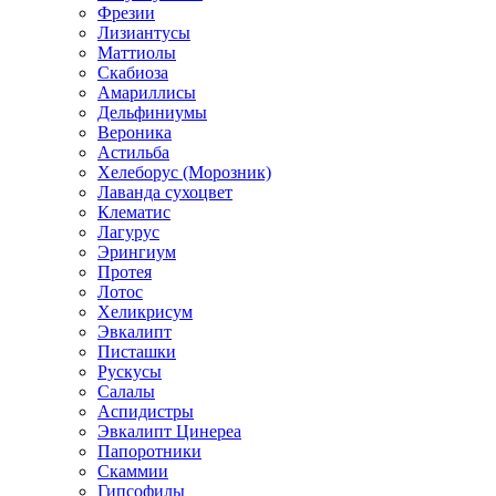
Фрезии
Лизиантусы
Маттиолы
Скабиоза
Амариллисы
Дельфиниумы
Вероника
Астильба
Хелеборус (Морозник)
Лаванда сухоцвет
Клематис
Лагурус
Эрингиум
Протея
Лотос
Хеликрисум
Эвкалипт
Писташки
Рускусы
Салалы
Аспидистры
Эвкалипт Цинереа
Папоротники
Скаммии
Гипсофилы