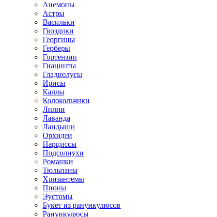
Анемоны
Астры
Васильки
Гвоздики
Георгины
Герберы
Гортензии
Гиацинты
Гладиолусы
Ирисы
Каллы
Колокольчики
Лилии
Лаванда
Ландыши
Орхидеи
Нарциссы
Подсолнухи
Ромашки
Тюльпаны
Хризантемы
Пионы
Эустомы
Букет из ранункулюсов
Ранункулюсы