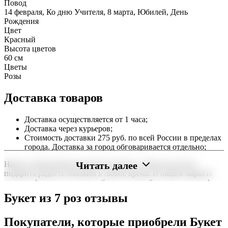
Повод
14 февраля, Ко дню Учителя, 8 марта, Юбилей, День
Рождения
Цвет
Красный
Высота цветов
60 см
Цветы
Розы
Доставка товаров
Доставка осуществляется от 1 часа;
Доставка через курьеров;
Стоимость доставки 275 руб. по всей России в пределах
города. Доставка за город обговаривается отдельно;
Читать далее
Наша служба работает круглосуточно, чтобы вы могли
подарить радость близким в любое время. В нашем маркете
можно оформить заказ онлайн с доставкой на дом или в офис
по всей территории РФ.
Букет из 7 роз отзывы
Нужна срочная отправка? Курьер привезет заказ в течение 60
минут или день в день в удобный интервал. Если вам важно
Покупатели, которые приобрели Букет
вручить подарок ко времени, наш сервис доставки обеспечит