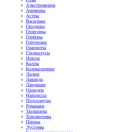
Альстромерии
Анемоны
Астры
Васильки
Гвоздики
Георгины
Герберы
Гортензии
Гиацинты
Гладиолусы
Ирисы
Каллы
Колокольчики
Лилии
Лаванда
Ландыши
Орхидеи
Нарциссы
Подсолнухи
Ромашки
Тюльпаны
Хризантемы
Пионы
Эустомы