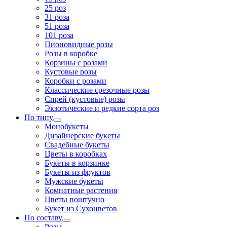
25 роз
31 роза
51 роза
101 роза
Пионовидные розы
Розы в коробке
Корзины с розами
Кустовые розы
Коробки с розами
Классические срезочные розы
Спрей (кустовые) розы
Экзотические и редкие сорта роз
По типу
Монобукеты
Дизайнерские букеты
Свадебные букеты
Цветы в коробках
Букеты в корзинке
Букеты из фруктов
Мужские букеты
Комнатные растения
Цветы поштучно
Букет из Сухоцветов
По составу
Розы