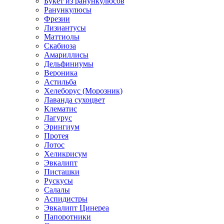
Букет из ранункулюсов
Ранункулюсы
Фрезии
Лизиантусы
Маттиолы
Скабиоза
Амариллисы
Дельфиниумы
Вероника
Астильба
Хелеборус (Морозник)
Лаванда сухоцвет
Клематис
Лагурус
Эрингиум
Протея
Лотос
Хеликрисум
Эвкалипт
Писташки
Рускусы
Салалы
Аспидистры
Эвкалипт Цинереа
Папоротники