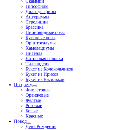
Скаммии
Гипсофилы
Диантус грины
Антуриумы
Стрелиции
Брассика
Пионовидные розы
Кустовые розы
Орнитогалумы
Хамелациумы
Нигелла
Лотосовая головка
Тилландсия
Букет из Колокольчиков
Букет из Ирисов
Букет из Васильков
По цвету
Фиолетовые
Оранжевые
Желтые
Розовые
Белые
Красные
Повод
День Рождения