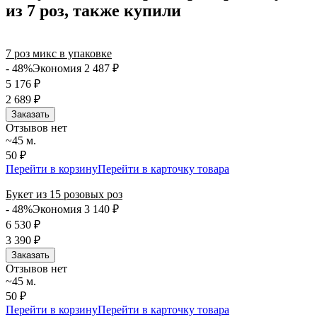
из 7 роз, также купили
точность до минуты. Выбирайте, где купить и сколько стоит
подходящий вариант — быстрая доставка работает для вас
сегодня и ежедневно 24 часа в сутки.
7 роз микс в упаковке
- 48%
Экономия 2 487
₽
5 176
₽
2 689
₽
Заказать
Отзывов нет
~45 м.
50 ₽
Перейти в корзину
Перейти в карточку товара
Букет из 15 розовых роз
- 48%
Экономия 3 140
₽
6 530
₽
3 390
₽
Заказать
Отзывов нет
~45 м.
50 ₽
Перейти в корзину
Перейти в карточку товара