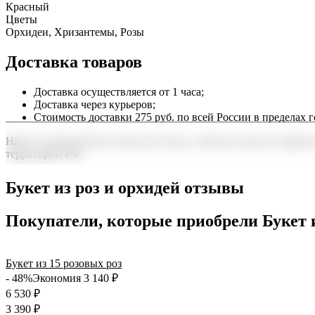
Красный
Цветы
Орхидеи, Хризантемы, Розы
Доставка товаров
Доставка осуществляется от 1 часа;
Доставка через курьеров;
Стоимость доставки 275 руб. по всей России в пределах г
Наша служба работает круглосуточно, чтобы вы могли подарить
территории РФ.
Нужна срочная отправка? Курьер привезет заказ в течение 60 
Букет из роз и орхидей отзывы
точность до минуты. Выбирайте, где купить и сколько стоит по
Покупатели, которые приобрели Букет и
Букет из 15 розовых роз
- 48%
Экономия 3 140
₽
6 530
₽
3 390
₽