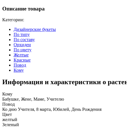
Описание товара
Категории:
Дизайнерские букеты
По типу
По составу
Орхидеи
По цвету
Желтые
Красные
Повод
Кому
Информация и характеристики о расте
Кому
Бабушке, Жене, Маме, Учителю
Повод
Ко дню Учителя, 8 марта, Юбилей, День Рождения
Цвет
желтый
Зеленый