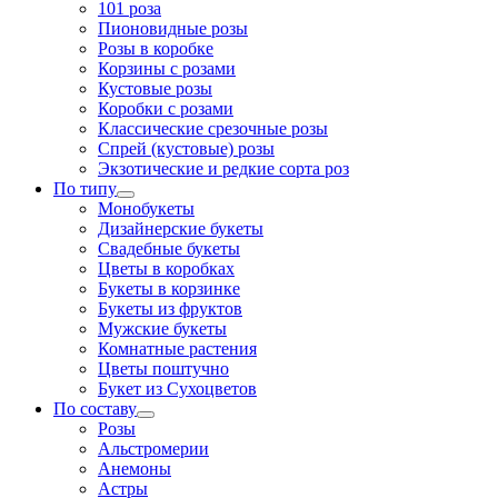
101 роза
Пионовидные розы
Розы в коробке
Корзины с розами
Кустовые розы
Коробки с розами
Классические срезочные розы
Спрей (кустовые) розы
Экзотические и редкие сорта роз
По типу
Монобукеты
Дизайнерские букеты
Свадебные букеты
Цветы в коробках
Букеты в корзинке
Букеты из фруктов
Мужские букеты
Комнатные растения
Цветы поштучно
Букет из Сухоцветов
По составу
Розы
Альстромерии
Анемоны
Астры