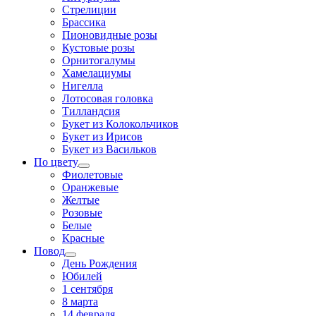
Стрелиции
Брассика
Пионовидные розы
Кустовые розы
Орнитогалумы
Хамелациумы
Нигелла
Лотосовая головка
Тилландсия
Букет из Колокольчиков
Букет из Ирисов
Букет из Васильков
По цвету
Фиолетовые
Оранжевые
Желтые
Розовые
Белые
Красные
Повод
День Рождения
Юбилей
1 сентября
8 марта
14 февраля