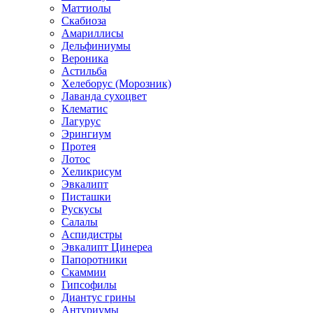
Маттиолы
Скабиоза
Амариллисы
Дельфиниумы
Вероника
Астильба
Хелеборус (Морозник)
Лаванда сухоцвет
Клематис
Лагурус
Эрингиум
Протея
Лотос
Хеликрисум
Эвкалипт
Писташки
Рускусы
Салалы
Аспидистры
Эвкалипт Цинереа
Папоротники
Скаммии
Гипсофилы
Диантус грины
Антуриумы