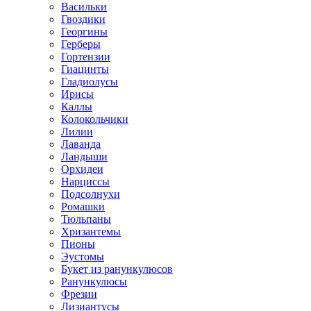
Васильки
Гвоздики
Георгины
Герберы
Гортензии
Гиацинты
Гладиолусы
Ирисы
Каллы
Колокольчики
Лилии
Лаванда
Ландыши
Орхидеи
Нарциссы
Подсолнухи
Ромашки
Тюльпаны
Хризантемы
Пионы
Эустомы
Букет из ранункулюсов
Ранункулюсы
Фрезии
Лизиантусы