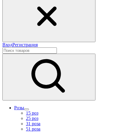
Вход
Регистрация
Розы
15 роз
25 роз
31 роза
51 роза