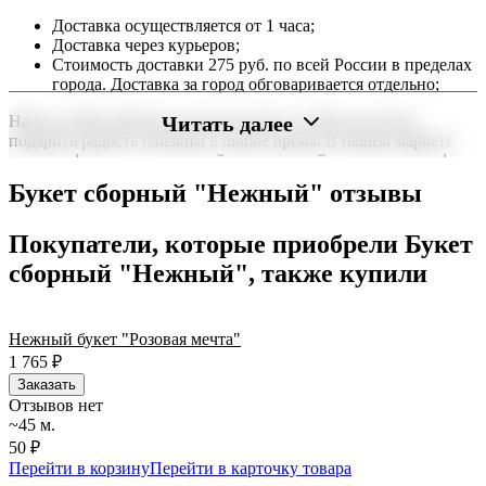
Доставка осуществляется от 1 часа;
Доставка через курьеров;
Стоимость доставки 275 руб. по всей России в пределах
города. Доставка за город обговаривается отдельно;
Читать далее
Наша служба работает круглосуточно, чтобы вы могли
подарить радость близким в любое время. В нашем маркете
можно оформить заказ онлайн с доставкой на дом или в офис
по всей территории РФ.
Букет сборный "Нежный" отзывы
Нужна срочная отправка? Курьер привезет заказ в течение 60
минут или день в день в удобный интервал. Если вам важно
Покупатели, которые приобрели Букет
вручить подарок ко времени, наш сервис доставки обеспечит
сборный "Нежный", также купили
точность до минуты. Выбирайте, где купить и сколько стоит
подходящий вариант — быстрая доставка работает для вас
сегодня и ежедневно 24 часа в сутки.
Нежный букет "Розовая мечта"
1 765
₽
Заказать
Отзывов нет
~45 м.
50 ₽
Перейти в корзину
Перейти в карточку товара