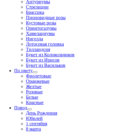
Антуриумы
Стрелиции
Брассика
Пионовидные розы
Кустовые розы
Орнитогалумы
Хамелациумы
Нигелла
Лотосовая головка
Тилландсия
Букет из Колокольчиков
Букет из Ирисов
Букет из Васильков
По цвету
Фиолетовые
Оранжевые
Желтые
Розовые
Белые
Красные
Повод
День Рождения
Юбилей
1 сентября
8 марта