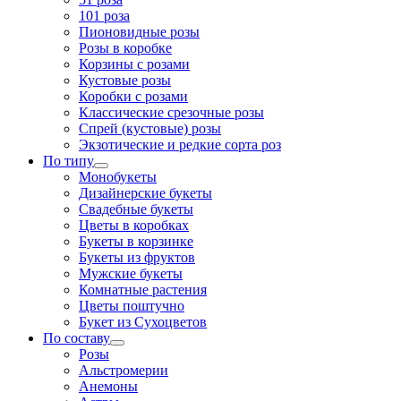
101 роза
Пионовидные розы
Розы в коробке
Корзины с розами
Кустовые розы
Коробки с розами
Классические срезочные розы
Спрей (кустовые) розы
Экзотические и редкие сорта роз
По типу
Монобукеты
Дизайнерские букеты
Свадебные букеты
Цветы в коробках
Букеты в корзинке
Букеты из фруктов
Мужские букеты
Комнатные растения
Цветы поштучно
Букет из Сухоцветов
По составу
Розы
Альстромерии
Анемоны