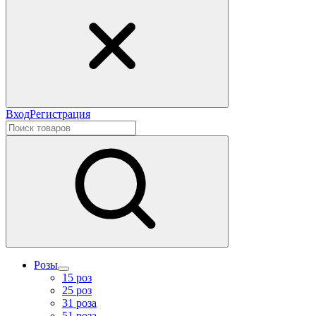
Вход
Регистрация
Розы
15 роз
25 роз
31 роза
51 роза