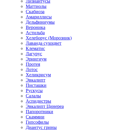
Лизиантусы
Маттиолы
Скабиоза
Амариллисы
Дельфиниумы
Вероника
Астильба
Хелеборус (Морозник)
Лаванда сухоцвет
Клематис
Лагурус
Эрингиум
Протея
Лотос
Хеликрисум
Эвкалипт
Писташки
Рускусы
Салалы
Аспидистры
Эвкалипт Цинереа
Папоротники
Скаммии
Гипсофилы
Диантус грины