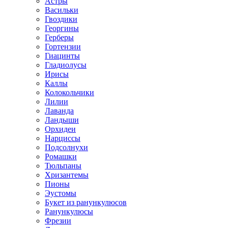
Астры
Васильки
Гвоздики
Георгины
Герберы
Гортензии
Гиацинты
Гладиолусы
Ирисы
Каллы
Колокольчики
Лилии
Лаванда
Ландыши
Орхидеи
Нарциссы
Подсолнухи
Ромашки
Тюльпаны
Хризантемы
Пионы
Эустомы
Букет из ранункулюсов
Ранункулюсы
Фрезии