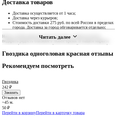
Доставка товаров
Доставка осуществляется от 1 часа;
Доставка через курьеров;
Стоимость доставки 275 руб. по всей России в пределах
города. Доставка за город обговаривается отдельно;
Читать далее
Наша служба работает круглосуточно, чтобы вы могли
подарить радость близким в любое время. В нашем маркете
можно оформить заказ онлайн с доставкой на дом или в офис
по всей территории РФ.
Гвоздика одноголовая красная отзывы
Нужна срочная отправка? Курьер привезет заказ в течение 60
минут или день в день в удобный интервал. Если вам важно
Рекомендуем посмотреть
вручить подарок ко времени, наш сервис доставки обеспечит
точность до минуты. Выбирайте, где купить и сколько стоит
подходящий вариант — быстрая доставка работает для вас
Гвоздика
сегодня и ежедневно 24 часа в сутки.
242
₽
Заказать
Отзывов нет
~45 м.
50 ₽
Перейти в корзину
Перейти в карточку товара