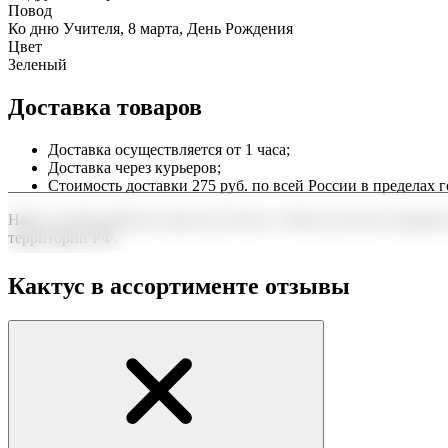
Повод
Ко дню Учителя, 8 марта, День Рождения
Цвет
Зеленый
Доставка товаров
Доставка осуществляется от 1 часа;
Доставка через курьеров;
Стоимость доставки 275 руб. по всей России в пределах г
Наша служба работает круглосуточно, чтобы вы могли подарить
территории РФ.
Нужна срочная отправка? Курьер привезет заказ в течение 60 
Кактус в ассортименте отзывы
точность до минуты. Выбирайте, где купить и сколько стоит по