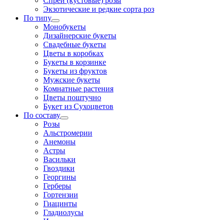
Спрей (кустовые) розы
Экзотические и редкие сорта роз
По типу
Монобукеты
Дизайнерские букеты
Свадебные букеты
Цветы в коробках
Букеты в корзинке
Букеты из фруктов
Мужские букеты
Комнатные растения
Цветы поштучно
Букет из Сухоцветов
По составу
Розы
Альстромерии
Анемоны
Астры
Васильки
Гвоздики
Георгины
Герберы
Гортензии
Гиацинты
Гладиолусы