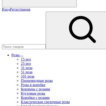
Вход
Регистрация
Розы
15 роз
25 роз
31 роза
51 роза
101 роза
Пионовидные розы
Розы в коробке
Корзины с розами
Кустовые розы
Коробки с розами
Классические срезочные розы