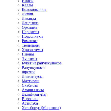
Ирисы
Каллы
Колокольчики
Лилии
Лаванда
Ландыши
Орхидеи
Нарциссы
Подсолнухи
Ромашки
Тюльпаны
Хризантемы
Пионы
Эустомы
Букет из ранункулюсов
Ранункулюсы
Фрезии
Лизиантусы
Маттиолы
Скабиоза
Амариллисы
Дельфиниумы
Вероника
Астильба
Хелеборус (Морозник)