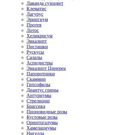
Лаванда сухоцвет
Клематис
Лагурус
Эрингиум
Протея
Лотос
Хеликрисум
Эвкалипт
Писташки
Рускусы
Салалы
Аспидистры
Эвкалипт Цинереа
Папоротники
Скаммии
Гипсофилы
Диантус грины
Антуриумы
Стрелиции
Брассика
Пионовидные розы
Кустовые розы
Орнитогалумы
Хамелациумы
Нигелла