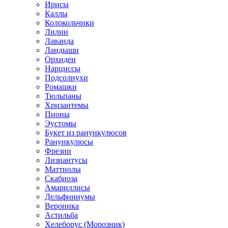
Ирисы
Каллы
Колокольчики
Лилии
Лаванда
Ландыши
Орхидеи
Нарциссы
Подсолнухи
Ромашки
Тюльпаны
Хризантемы
Пионы
Эустомы
Букет из ранункулюсов
Ранункулюсы
Фрезии
Лизиантусы
Маттиолы
Скабиоза
Амариллисы
Дельфиниумы
Вероника
Астильба
Хелеборус (Морозник)