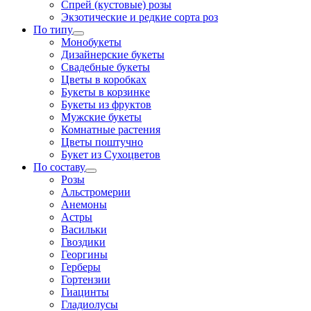
Спрей (кустовые) розы
Экзотические и редкие сорта роз
По типу
Монобукеты
Дизайнерские букеты
Свадебные букеты
Цветы в коробках
Букеты в корзинке
Букеты из фруктов
Мужские букеты
Комнатные растения
Цветы поштучно
Букет из Сухоцветов
По составу
Розы
Альстромерии
Анемоны
Астры
Васильки
Гвоздики
Георгины
Герберы
Гортензии
Гиацинты
Гладиолусы