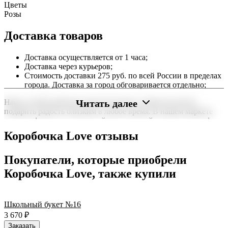
Цветы
Розы
Доставка товаров
Доставка осуществляется от 1 часа;
Доставка через курьеров;
Стоимость доставки 275 руб. по всей России в пределах
города. Доставка за город обговаривается отдельно;
Читать далее
Наша служба работает круглосуточно, чтобы вы могли
подарить радость близким в любое время. В нашем маркете
можно оформить заказ онлайн с доставкой на дом или в офис
по всей территории РФ.
Коробочка Love отзывы
Нужна срочная отправка? Курьер привезет заказ в течение 60
минут или день в день в удобный интервал. Если вам важно
Покупатели, которые приобрели
вручить подарок ко времени, наш сервис доставки обеспечит
Коробочка Love, также купили
точность до минуты. Выбирайте, где купить и сколько стоит
подходящий вариант — быстрая доставка работает для вас
сегодня и ежедневно 24 часа в сутки.
Школьный букет №16
3 670
₽
Заказать