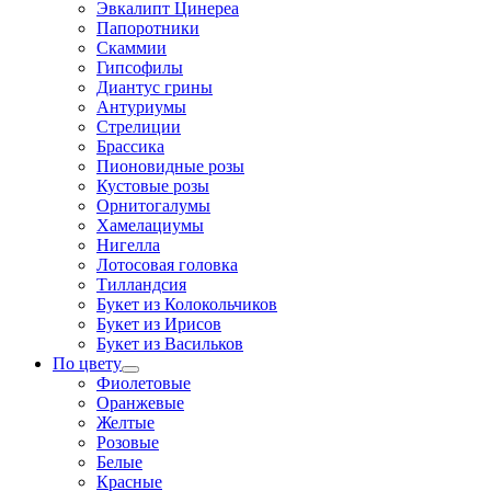
Эвкалипт Цинереа
Папоротники
Скаммии
Гипсофилы
Диантус грины
Антуриумы
Стрелиции
Брассика
Пионовидные розы
Кустовые розы
Орнитогалумы
Хамелациумы
Нигелла
Лотосовая головка
Тилландсия
Букет из Колокольчиков
Букет из Ирисов
Букет из Васильков
По цвету
Фиолетовые
Оранжевые
Желтые
Розовые
Белые
Красные