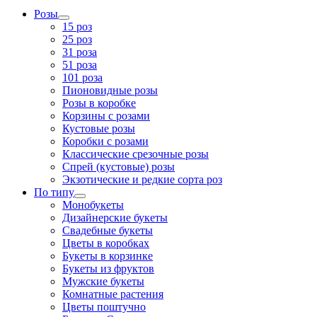
Розы
15 роз
25 роз
31 роза
51 роза
101 роза
Пионовидные розы
Розы в коробке
Корзины с розами
Кустовые розы
Коробки с розами
Классические срезочные розы
Спрей (кустовые) розы
Экзотические и редкие сорта роз
По типу
Монобукеты
Дизайнерские букеты
Свадебные букеты
Цветы в коробках
Букеты в корзинке
Букеты из фруктов
Мужские букеты
Комнатные растения
Цветы поштучно