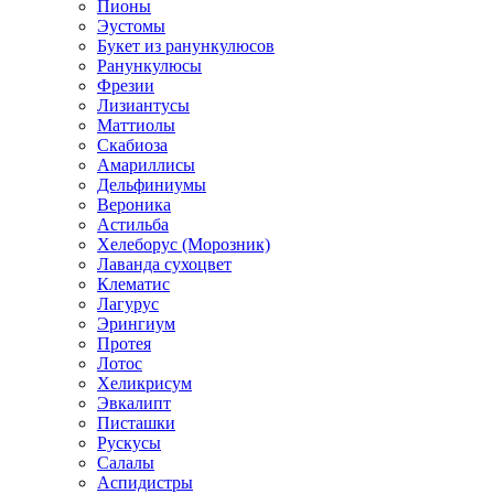
Пионы
Эустомы
Букет из ранункулюсов
Ранункулюсы
Фрезии
Лизиантусы
Маттиолы
Скабиоза
Амариллисы
Дельфиниумы
Вероника
Астильба
Хелеборус (Морозник)
Лаванда сухоцвет
Клематис
Лагурус
Эрингиум
Протея
Лотос
Хеликрисум
Эвкалипт
Писташки
Рускусы
Салалы
Аспидистры