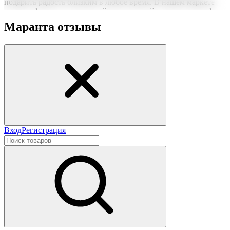
подарить радость близким в любое время. В нашем маркете
можно оформить заказ онлайн с доставкой на дом или в офис
по всей территории РФ.
Маранта отзывы
Нужна срочная отправка? Курьер привезет заказ в течение 60
минут или день в день в удобный интервал. Если вам важно
вручить подарок ко времени, наш сервис доставки обеспечит
точность до минуты. Выбирайте, где купить и сколько стоит
подходящий вариант — быстрая доставка работает для вас
сегодня и ежедневно 24 часа в сутки.
Вход
Регистрация