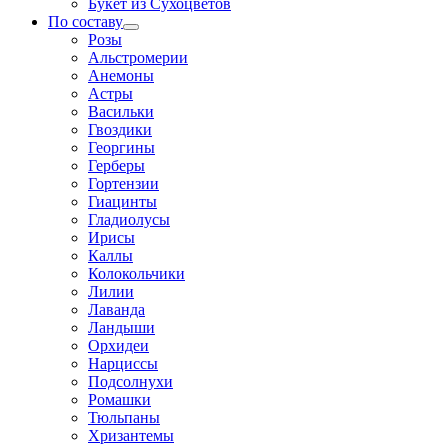
Букет из Сухоцветов
По составу
Розы
Альстромерии
Анемоны
Астры
Васильки
Гвоздики
Георгины
Герберы
Гортензии
Гиацинты
Гладиолусы
Ирисы
Каллы
Колокольчики
Лилии
Лаванда
Ландыши
Орхидеи
Нарциссы
Подсолнухи
Ромашки
Тюльпаны
Хризантемы