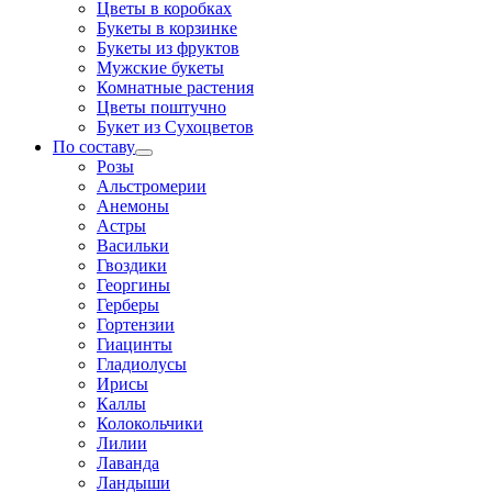
Цветы в коробках
Букеты в корзинке
Букеты из фруктов
Мужские букеты
Комнатные растения
Цветы поштучно
Букет из Сухоцветов
По составу
Розы
Альстромерии
Анемоны
Астры
Васильки
Гвоздики
Георгины
Герберы
Гортензии
Гиацинты
Гладиолусы
Ирисы
Каллы
Колокольчики
Лилии
Лаванда
Ландыши