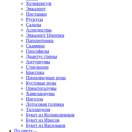
Хеликрисум
Эвкалипт
Писташки
Рускусы
Салалы
Аспидистры
Эвкалипт Цинереа
Папоротники
Скаммии
Гипсофилы
Диантус грины
Антуриумы
Стрелиции
Брассика
Пионовидные розы
Кустовые розы
Орнитогалумы
Хамелациумы
Нигелла
Лотосовая головка
Тилландсия
Букет из Колокольчиков
Букет из Ирисов
Букет из Васильков
По цвету