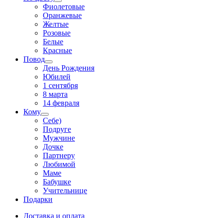
Фиолетовые
Оранжевые
Желтые
Розовые
Белые
Красные
Повод
День Рождения
Юбилей
1 сентября
8 марта
14 февраля
Кому
Себе)
Подруге
Мужчине
Дочке
Партнеру
Любимой
Маме
Бабушке
Учительнице
Подарки
Доставка и оплата