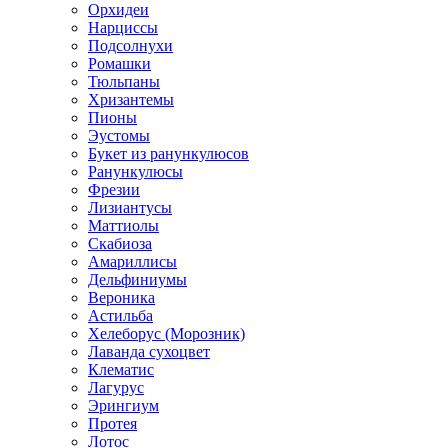
Орхидеи
Нарциссы
Подсолнухи
Ромашки
Тюльпаны
Хризантемы
Пионы
Эустомы
Букет из ранункулюсов
Ранункулюсы
Фрезии
Лизиантусы
Маттиолы
Скабиоза
Амариллисы
Дельфиниумы
Вероника
Астильба
Хелеборус (Морозник)
Лаванда сухоцвет
Клематис
Лагурус
Эрингиум
Протея
Лотос