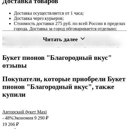
Доставка товаров
Доставка осуществляется от 1 часа;
Доставка через курьеров;
Стоимость доставки 275 руб. по всей России в пределах
города. Доставка за город обговаривается отдельно;
Читать далее
Наша служба работает круглосуточно, чтобы вы могли
подарить радость близким в любое время. В нашем маркете
можно оформить заказ онлайн с доставкой на дом или в офис
по всей территории РФ.
Букет пионов "Благородный вкус"
Нужна срочная отправка? Курьер привезет заказ в течение 60
отзывы
минут или день в день в удобный интервал. Если вам важно
вручить подарок ко времени, наш сервис доставки обеспечит
Покупатели, которые приобрели Букет
точность до минуты. Выбирайте, где купить и сколько стоит
подходящий вариант — быстрая доставка работает для вас
пионов "Благородный вкус", также
сегодня и ежедневно 24 часа в сутки.
купили
Авторский букет Maxi
- 48%
Экономия 9 290
₽
19 266
₽