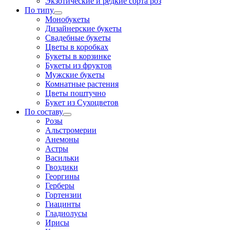
Экзотические и редкие сорта роз
По типу
Монобукеты
Дизайнерские букеты
Свадебные букеты
Цветы в коробках
Букеты в корзинке
Букеты из фруктов
Мужские букеты
Комнатные растения
Цветы поштучно
Букет из Сухоцветов
По составу
Розы
Альстромерии
Анемоны
Астры
Васильки
Гвоздики
Георгины
Герберы
Гортензии
Гиацинты
Гладиолусы
Ирисы