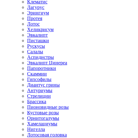
Клематис
Лагурус
Эрингиум
Протея
Лотос
Хеликрисум
Эвкалипт
Писташки
Рускусы
Салалы
Аспидистры
Эвкалипт Цинереа
Папоротники
Скаммии
Гипсофилы
Диантус грины
Антуриумы
Стрелиции
Брассика
Пионовидные розы
Кустовые розы
Орнитогалумы
Хамелациумы
Нигелла
Лотосовая головка