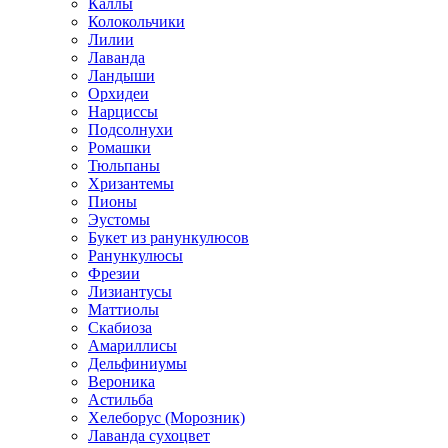
Каллы
Колокольчики
Лилии
Лаванда
Ландыши
Орхидеи
Нарциссы
Подсолнухи
Ромашки
Тюльпаны
Хризантемы
Пионы
Эустомы
Букет из ранункулюсов
Ранункулюсы
Фрезии
Лизиантусы
Маттиолы
Скабиоза
Амариллисы
Дельфиниумы
Вероника
Астильба
Хелеборус (Морозник)
Лаванда сухоцвет