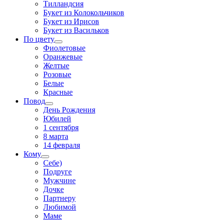
Тилландсия
Букет из Колокольчиков
Букет из Ирисов
Букет из Васильков
По цвету
Фиолетовые
Оранжевые
Желтые
Розовые
Белые
Красные
Повод
День Рождения
Юбилей
1 сентября
8 марта
14 февраля
Кому
Себе)
Подруге
Мужчине
Дочке
Партнеру
Любимой
Маме