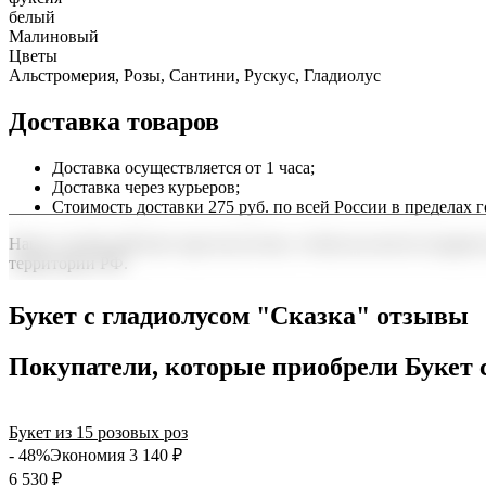
белый
Малиновый
Цветы
Альстромерия, Розы, Сантини, Рускус, Гладиолус
Доставка товаров
Доставка осуществляется от 1 часа;
Доставка через курьеров;
Стоимость доставки 275 руб. по всей России в пределах г
Наша служба работает круглосуточно, чтобы вы могли подарить
территории РФ.
Нужна срочная отправка? Курьер привезет заказ в течение 60 
Букет с гладиолусом "Сказка" отзывы
точность до минуты. Выбирайте, где купить и сколько стоит по
Покупатели, которые приобрели Букет 
Букет из 15 розовых роз
- 48%
Экономия 3 140
₽
6 530
₽