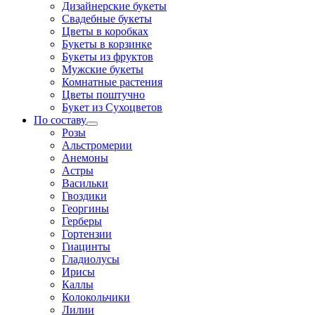
Дизайнерские букеты
Свадебные букеты
Цветы в коробках
Букеты в корзинке
Букеты из фруктов
Мужские букеты
Комнатные растения
Цветы поштучно
Букет из Сухоцветов
По составу
Розы
Альстромерии
Анемоны
Астры
Васильки
Гвоздики
Георгины
Герберы
Гортензии
Гиацинты
Гладиолусы
Ирисы
Каллы
Колокольчики
Лилии