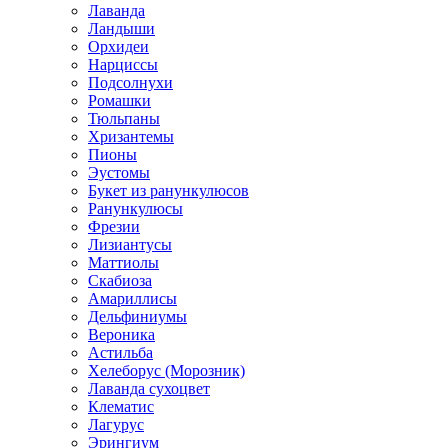
Лаванда
Ландыши
Орхидеи
Нарциссы
Подсолнухи
Ромашки
Тюльпаны
Хризантемы
Пионы
Эустомы
Букет из ранункулюсов
Ранункулюсы
Фрезии
Лизиантусы
Маттиолы
Скабиоза
Амариллисы
Дельфиниумы
Вероника
Астильба
Хелеборус (Морозник)
Лаванда сухоцвет
Клематис
Лагурус
Эрингиум