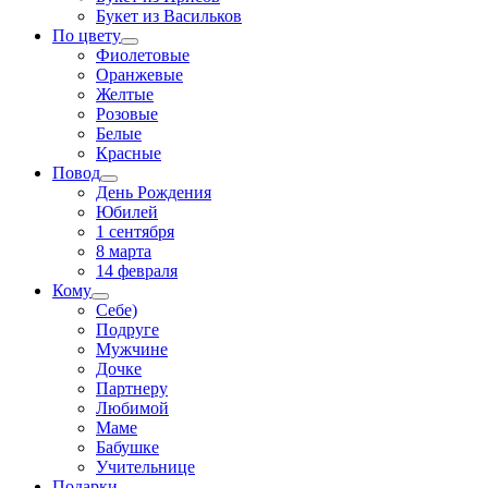
Букет из Васильков
По цвету
Фиолетовые
Оранжевые
Желтые
Розовые
Белые
Красные
Повод
День Рождения
Юбилей
1 сентября
8 марта
14 февраля
Кому
Себе)
Подруге
Мужчине
Дочке
Партнеру
Любимой
Маме
Бабушке
Учительнице
Подарки