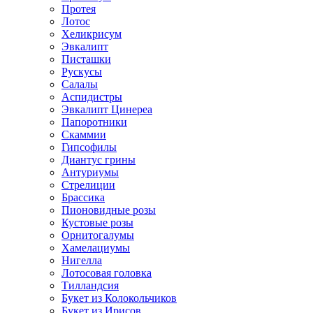
Протея
Лотос
Хеликрисум
Эвкалипт
Писташки
Рускусы
Салалы
Аспидистры
Эвкалипт Цинереа
Папоротники
Скаммии
Гипсофилы
Диантус грины
Антуриумы
Стрелиции
Брассика
Пионовидные розы
Кустовые розы
Орнитогалумы
Хамелациумы
Нигелла
Лотосовая головка
Тилландсия
Букет из Колокольчиков
Букет из Ирисов