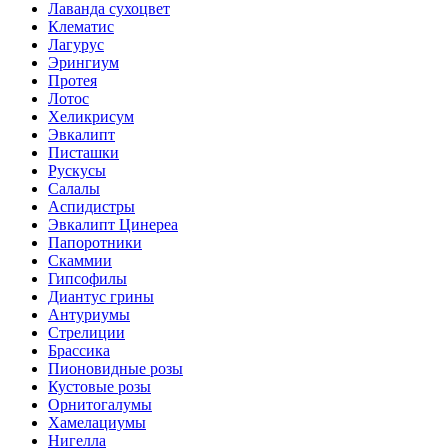
Лаванда сухоцвет
Клематис
Лагурус
Эрингиум
Протея
Лотос
Хеликрисум
Эвкалипт
Писташки
Рускусы
Салалы
Аспидистры
Эвкалипт Цинереа
Папоротники
Скаммии
Гипсофилы
Диантус грины
Антуриумы
Стрелиции
Брассика
Пионовидные розы
Кустовые розы
Орнитогалумы
Хамелациумы
Нигелла