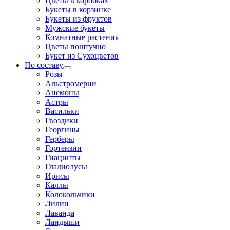
Цветы в коробках
Букеты в корзинке
Букеты из фруктов
Мужские букеты
Комнатные растения
Цветы поштучно
Букет из Сухоцветов
По составу
Розы
Альстромерии
Анемоны
Астры
Васильки
Гвоздики
Георгины
Герберы
Гортензии
Гиацинты
Гладиолусы
Ирисы
Каллы
Колокольчики
Лилии
Лаванда
Ландыши