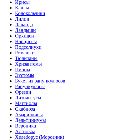
Ирисы
Каллы
Колокольчики
Лилии
Лаванда
Ландыши
Орхидеи
Нарциссы
Подсолнухи
Ромашки
Тюльпаны
Хризантемы
Пионы
Эустомы
Букет из ранункулюсов
Ранункулюсы
Фрезии
Лизиантусы
Маттиолы
Скабиоза
Амариллисы
Дельфиниумы
Вероника
Астильба
Хелеборус (Морозник)