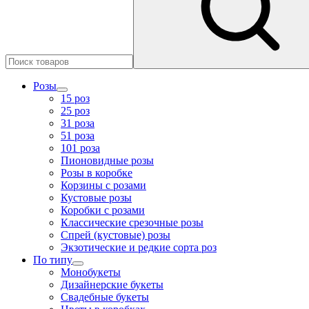
Розы
15 роз
25 роз
31 роза
51 роза
101 роза
Пионовидные розы
Розы в коробке
Корзины с розами
Кустовые розы
Коробки с розами
Классические срезочные розы
Спрей (кустовые) розы
Экзотические и редкие сорта роз
По типу
Монобукеты
Дизайнерские букеты
Свадебные букеты