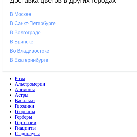
Доставка цветов в других городах
В Москве
В Санкт-Петербурге
В Волгограде
В Брянске
Во Владивостоке
В Екатеринбурге
Розы
Альстромерии
Анемоны
Астры
Васильки
Гвоздики
Георгины
Герберы
Гортензии
Гиацинты
Гладиолусы