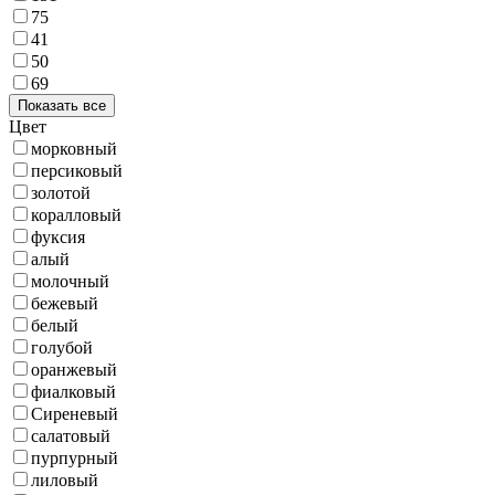
75
41
50
69
Показать все
Цвет
морковный
персиковый
золотой
коралловый
фуксия
алый
молочный
бежевый
белый
голубой
оранжевый
фиалковый
Сиреневый
салатовый
пурпурный
лиловый