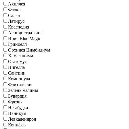
Ахиллея
Флокс
Салал
Латирус
Краспедия
Аспидистра лист
Ирис Blue Magic
Гринбелл
Орхидея Цимбидиум
Хамелациум
Озатомус
Нигелла
Сантини
Компонула
Флитилярия
Зелень малины
Бувардия
Фрезия
Незабудка
Паникум
Левкадендрон
Конифер