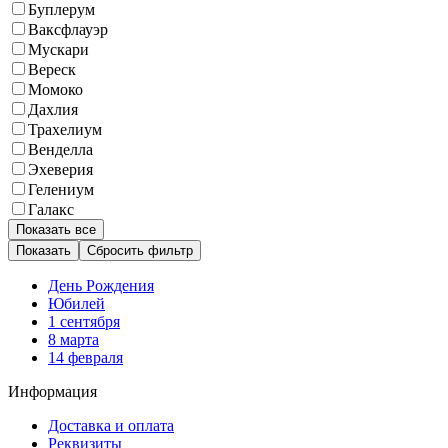
Буплерум
Ваксфлауэр
Мускари
Вереск
Момоко
Дахлия
Трахелиум
Венделла
Эхеверия
Гелениум
Галакс
Показать все
Сбросить фильтр
День Рождения
Юбилей
1 сентября
8 марта
14 февраля
Информация
Доставка и оплата
Реквизиты