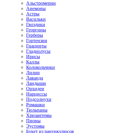
Альстромерии
Анемоны
Астры
Васильки
Гвоздики
Георгины
Герберы
Гортензии
Гиацинты
Гладиолусы
Ирисы
Каллы
Колокольчики
Лилии
Лаванда
Ландыши
Орхидеи
Нарциссы
Подсолнухи
Ромашки
Тюльпаны
Хризантемы
Пионы
Эустомы
Букет из ранункулюсов