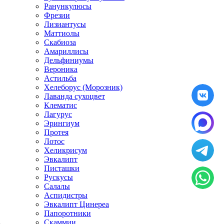
Ранункулюсы
Фрезии
Лизиантусы
Маттиолы
Скабиоза
Амариллисы
Дельфиниумы
Вероника
Астильба
Хелеборус (Морозник)
Лаванда сухоцвет
Клематис
Лагурус
Эрингиум
Протея
Лотос
Хеликрисум
Эвкалипт
Писташки
Рускусы
Салалы
Аспидистры
Эвкалипт Цинереа
Папоротники
Скаммии