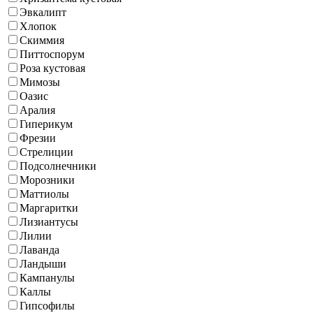
Эвкалипт
Хлопок
Скиммия
Питтоспорум
Роза кустовая
Мимозы
Оазис
Аралия
Гиперикум
Фрезии
Стрелиции
Подсолнечники
Морозники
Маттиолы
Маргаритки
Лизиантусы
Лилии
Лаванда
Ландыши
Кампанулы
Каллы
Гипсофилы