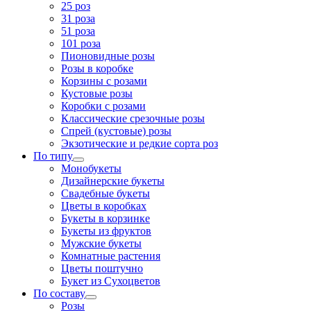
25 роз
31 роза
51 роза
101 роза
Пионовидные розы
Розы в коробке
Корзины с розами
Кустовые розы
Коробки с розами
Классические срезочные розы
Спрей (кустовые) розы
Экзотические и редкие сорта роз
По типу
Монобукеты
Дизайнерские букеты
Свадебные букеты
Цветы в коробках
Букеты в корзинке
Букеты из фруктов
Мужские букеты
Комнатные растения
Цветы поштучно
Букет из Сухоцветов
По составу
Розы