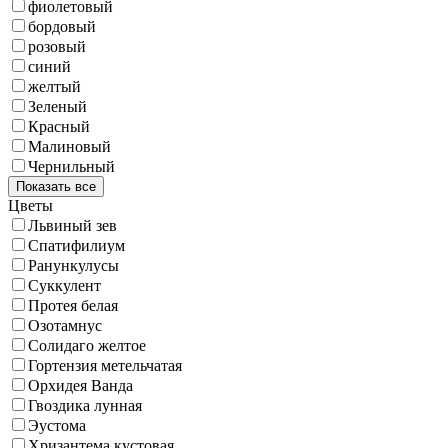
фиолетовый
бордовый
розовый
синий
желтый
Зеленый
Красный
Малиновый
Чернильный
Показать все
Цветы
Львиный зев
Спатифилиум
Ранункулусы
Суккулент
Протея белая
Озотамнус
Солидаго желтое
Гортензия метельчатая
Орхидея Ванда
Гвоздика лунная
Эустома
Хризантема кустовая