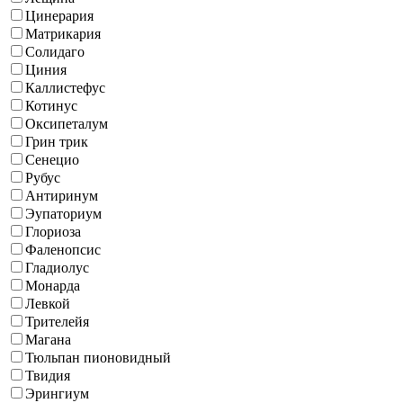
Цинерария
Матрикария
Солидаго
Циния
Каллистефус
Котинус
Оксипеталум
Грин трик
Сенецио
Рубус
Антиринум
Эупаториум
Глориоза
Фаленопсис
Гладиолус
Монарда
Левкой
Трителейя
Магана
Тюльпан пионовидный
Твидия
Эрингиум