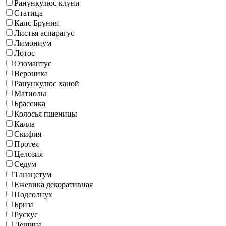
Ранункулюс клуни
Статица
Капс Бруния
Листья аспарагус
Лимониум
Лотос
Озомантус
Вероника
Ранункулюс ханой
Матиолы
Брассика
Колосья пшеницы
Калла
Скифия
Протея
Целозия
Седум
Танацетум
Ежевика декоративная
Подсолнух
Бриза
Рускус
Лещина