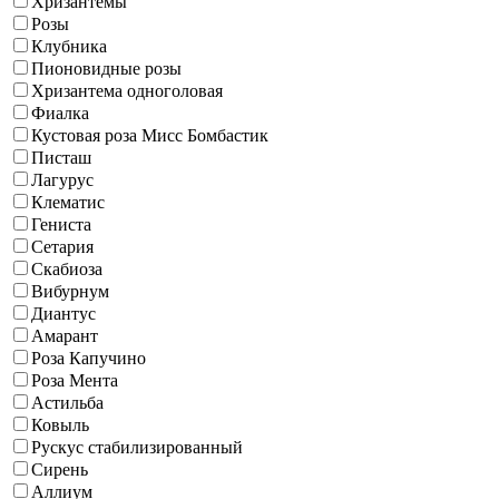
Хризантемы
Розы
Клубника
Пионовидные розы
Хризантема одноголовая
Фиалка
Кустовая роза Мисс Бомбастик
Писташ
Лагурус
Клематис
Гениста
Сетария
Скабиоза
Вибурнум
Диантус
Амарант
Роза Капучино
Роза Мента
Астильба
Ковыль
Рускус стабилизированный
Сирень
Аллиум