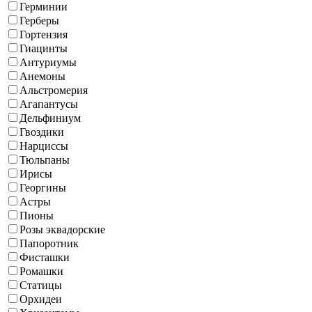
Герминии
Герберы
Гортензия
Гиацинты
Антуриумы
Анемоны
Альстромерия
Агапантусы
Дельфиниум
Гвоздики
Нарциссы
Тюльпаны
Ирисы
Георгины
Астры
Пионы
Розы эквадорские
Папоротник
Фисташки
Ромашки
Статицы
Орхидеи