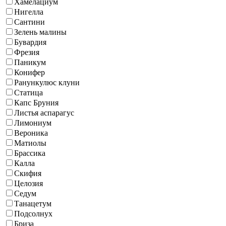
Хамелациум
Нигелла
Сантини
Зелень малины
Бувардия
Фрезия
Паникум
Конифер
Ранункулюс клуни
Статица
Капс Бруния
Листья аспарагус
Лимониум
Вероника
Матиолы
Брассика
Калла
Скифия
Целозия
Седум
Танацетум
Подсолнух
Бриза