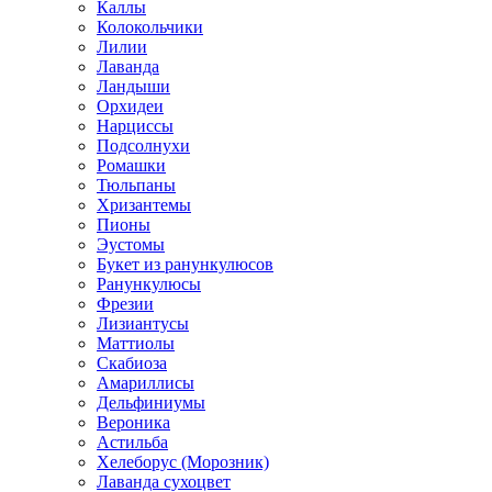
Каллы
Колокольчики
Лилии
Лаванда
Ландыши
Орхидеи
Нарциссы
Подсолнухи
Ромашки
Тюльпаны
Хризантемы
Пионы
Эустомы
Букет из ранункулюсов
Ранункулюсы
Фрезии
Лизиантусы
Маттиолы
Скабиоза
Амариллисы
Дельфиниумы
Вероника
Астильба
Хелеборус (Морозник)
Лаванда сухоцвет