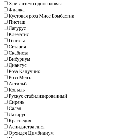
Хризантема одноголовая
Фиалка
Кустовая роза Мисс Бомбастик
Писташ
Лагурус
Клематис
Гениста
Сетария
Скабиоза
Вибурнум
Диантус
Роза Капучино
Роза Мента
Астильба
Ковыль
Рускус стабилизированный
Сирень
Салал
Латирус
Краспедия
Аспидистра лист
Орхидея Цимбидиум