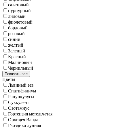
салатовый
пурпурный
лиловый
фиолетовый
бордовый
розовый
синий
желтый
Зеленый
Красный
Малиновый
Чернильный
Показать все
Цветы
Львиный зев
Спатифилиум
Ранункулусы
Суккулент
Озотамнус
Гортензия метельчатая
Орхидея Ванда
Гвоздика лунная