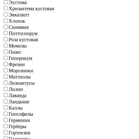
Эустома
Хризантема кустовая
Эвкалипт
Хлопок
Скиммия
Питтоспорум
Роза кустовая
Мимозы
Оазис
Гиперикум
Фрезии
Морозники
Маттиолы
Лизиантусы
Лилии
Лаванда
Ландыши
Каллы
Гипсофилы
Герминии
Герберы
Гортензия
Гиацинты