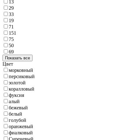
13
29
33
19
71
151
75
50
69
Показать все
Цвет
морковный
персиковый
золотой
коралловый
фуксия
алый
бежевый
белый
голубой
оранжевый
фиалковый
Сиреневый