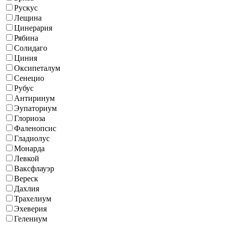
Рускус
Лещина
Цинерария
Рябина
Солидаго
Циния
Оксипеталум
Сенецио
Рубус
Антиринум
Эупаториум
Глориоза
Фаленопсис
Гладиолус
Монарда
Левкой
Ваксфлауэр
Вереск
Дахлия
Трахелиум
Эхеверия
Гелениум