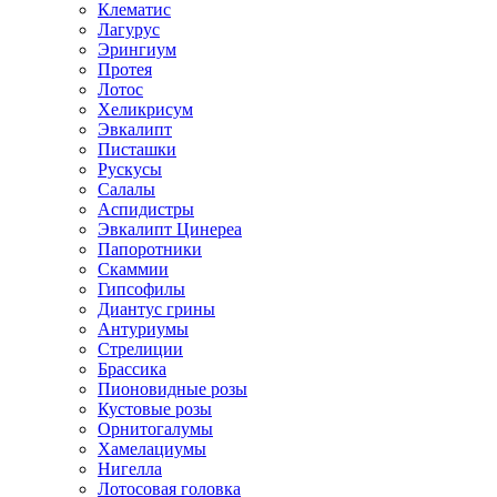
Клематис
Лагурус
Эрингиум
Протея
Лотос
Хеликрисум
Эвкалипт
Писташки
Рускусы
Салалы
Аспидистры
Эвкалипт Цинереа
Папоротники
Скаммии
Гипсофилы
Диантус грины
Антуриумы
Стрелиции
Брассика
Пионовидные розы
Кустовые розы
Орнитогалумы
Хамелациумы
Нигелла
Лотосовая головка