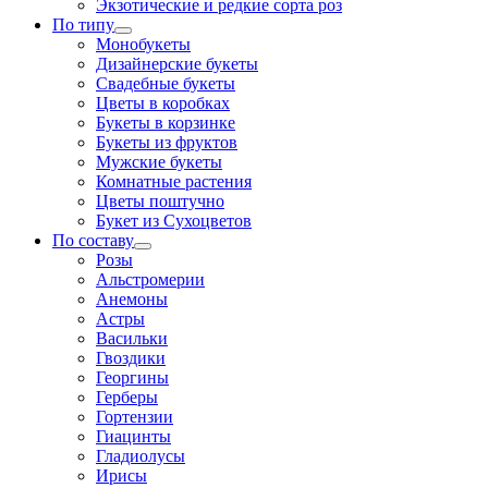
Экзотические и редкие сорта роз
По типу
Монобукеты
Дизайнерские букеты
Свадебные букеты
Цветы в коробках
Букеты в корзинке
Букеты из фруктов
Мужские букеты
Комнатные растения
Цветы поштучно
Букет из Сухоцветов
По составу
Розы
Альстромерии
Анемоны
Астры
Васильки
Гвоздики
Георгины
Герберы
Гортензии
Гиацинты
Гладиолусы
Ирисы