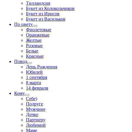
Тилландсия
Букет из Колокольчиков
Букет из Ирисов
Букет из Васильков
По цвету
Фиолетовые
Оранжевые
Желтые
Розовые
Белые
Красные
Повод
День Рождения
Юбилей
1 сентября
8 марта
14 февраля
Кому
Себе)
Подруге
Мужчине
Дочке
Партнеру
Любимой
Маме