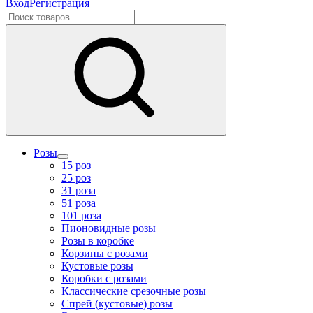
Вход
Регистрация
Розы
15 роз
25 роз
31 роза
51 роза
101 роза
Пионовидные розы
Розы в коробке
Корзины с розами
Кустовые розы
Коробки с розами
Классические срезочные розы
Спрей (кустовые) розы