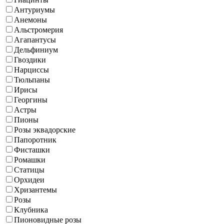
Антуриумы
Анемоны
Альстромерия
Агапантусы
Дельфиниум
Гвоздики
Нарциссы
Тюльпаны
Ирисы
Георгины
Астры
Пионы
Розы эквадорские
Папоротник
Фисташки
Ромашки
Статицы
Орхидеи
Хризантемы
Розы
Клубника
Пионовидные розы