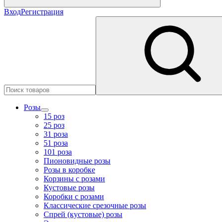
Вход
Регистрация
Розы
15 роз
25 роз
31 роза
51 роза
101 роза
Пионовидные розы
Розы в коробке
Корзины с розами
Кустовые розы
Коробки с розами
Классические срезочные розы
Спрей (кустовые) розы