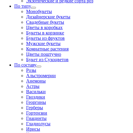
Экзотические и редкие сорта роз
По типу
Монобукеты
Дизайнерские букеты
Свадебные букеты
Цветы в коробках
Букеты в корзинке
Букеты из фруктов
Мужские букеты
Комнатные растения
Цветы поштучно
Букет из Сухоцветов
По составу
Розы
Альстромерии
Анемоны
Астры
Васильки
Гвоздики
Георгины
Герберы
Гортензии
Гиацинты
Гладиолусы
Ирисы