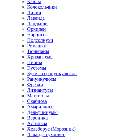
Каллы
Колокольчики
Лилии
Лаванда
Ландыши
Орхидеи
Нарциссы
Подсолнухи
Ромашки
Тюльпаны
Хризантемы
Пионы
Эустомы
Букет из ранункулюсов
Ранункулюсы
Фрезии
Лизиантусы
Маттиолы
Скабиоза
Амариллисы
Дельфиниумы
Вероника
Астильба
Хелеборус (Морозник)
Лаванда сухоцвет