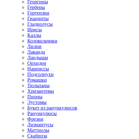
Георгины
Герберы
Гортензии
Гиацинты
Гладиолусы
Ирисы
Каллы
Колокольчики
Лилии
Лаванда
Ландыши
Орхидеи
Нарциссы
Подсолнухи
Ромашки
Тюльпаны
Хризантемы
Пионы
Эустомы
Букет из ранункулюсов
Ранункулюсы
Фрезии
Лизиантусы
Маттиолы
Скабиоза