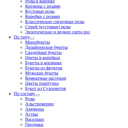
Розы в коробке
Корзины с розами
Кустовые розы
Коробки с розами
Классические срезочные розы
Спрей (кустовые) розы
Экзотические и редкие сорта роз
По типу
Монобукеты
Дизайнерские букеты
Свадебные букеты
Цветы в коробках
Букеты в корзинке
Букеты из фруктов
Мужские букеты
Комнатные растения
Цветы поштучно
Букет из Сухоцветов
По составу
Розы
Альстромерии
Анемоны
Астры
Васильки
Гвоздики