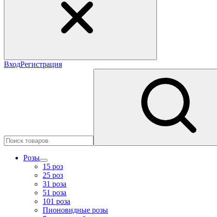
Вход
Регистрация
Розы
15 роз
25 роз
31 роза
51 роза
101 роза
Пионовидные розы