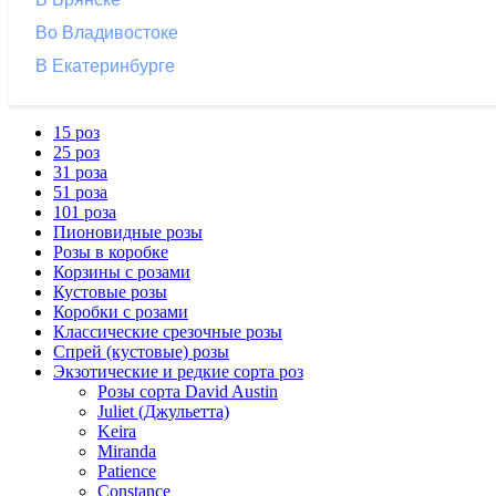
Во Владивостоке
В Екатеринбурге
15 роз
25 роз
31 роза
51 роза
101 роза
Пионовидные розы
Розы в коробке
Корзины с розами
Кустовые розы
Коробки с розами
Классические срезочные розы
Спрей (кустовые) розы
Экзотические и редкие сорта роз
Розы сорта David Austin
Juliet (Джульетта)
Keira
Miranda
Patience
Constance