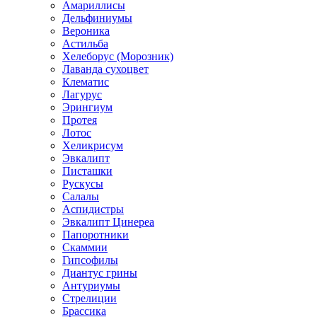
Амариллисы
Дельфиниумы
Вероника
Астильба
Хелеборус (Морозник)
Лаванда сухоцвет
Клематис
Лагурус
Эрингиум
Протея
Лотос
Хеликрисум
Эвкалипт
Писташки
Рускусы
Салалы
Аспидистры
Эвкалипт Цинереа
Папоротники
Скаммии
Гипсофилы
Диантус грины
Антуриумы
Стрелиции
Брассика