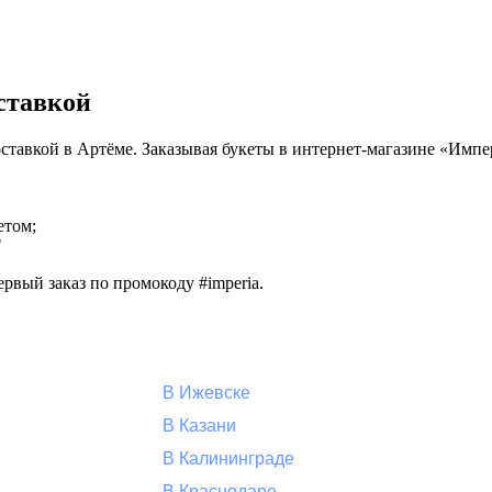
оставкой
й доставкой в Артёме. Заказывая букеты в интернет-магазине «Имп
етом;
"
рвый заказ по промокоду #imperia.
В Ижевске
В Казани
В Калининграде
В Краснодаре