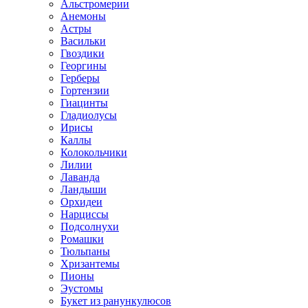
Альстромерии
Анемоны
Астры
Васильки
Гвоздики
Георгины
Герберы
Гортензии
Гиацинты
Гладиолусы
Ирисы
Каллы
Колокольчики
Лилии
Лаванда
Ландыши
Орхидеи
Нарциссы
Подсолнухи
Ромашки
Тюльпаны
Хризантемы
Пионы
Эустомы
Букет из ранункулюсов