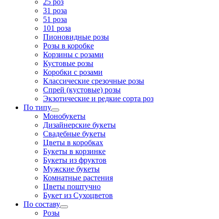
25 роз
31 роза
51 роза
101 роза
Пионовидные розы
Розы в коробке
Корзины с розами
Кустовые розы
Коробки с розами
Классические срезочные розы
Спрей (кустовые) розы
Экзотические и редкие сорта роз
По типу
Монобукеты
Дизайнерские букеты
Свадебные букеты
Цветы в коробках
Букеты в корзинке
Букеты из фруктов
Мужские букеты
Комнатные растения
Цветы поштучно
Букет из Сухоцветов
По составу
Розы