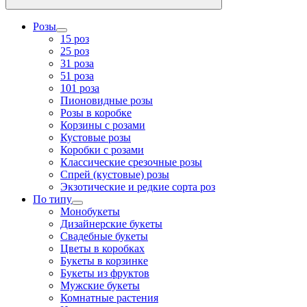
Розы
15 роз
25 роз
31 роза
51 роза
101 роза
Пионовидные розы
Розы в коробке
Корзины с розами
Кустовые розы
Коробки с розами
Классические срезочные розы
Спрей (кустовые) розы
Экзотические и редкие сорта роз
По типу
Монобукеты
Дизайнерские букеты
Свадебные букеты
Цветы в коробках
Букеты в корзинке
Букеты из фруктов
Мужские букеты
Комнатные растения