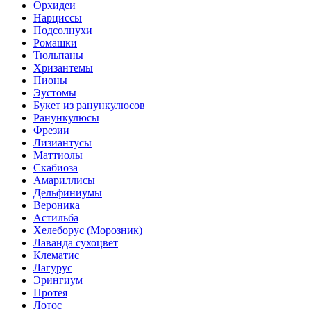
Орхидеи
Нарциссы
Подсолнухи
Ромашки
Тюльпаны
Хризантемы
Пионы
Эустомы
Букет из ранункулюсов
Ранункулюсы
Фрезии
Лизиантусы
Маттиолы
Скабиоза
Амариллисы
Дельфиниумы
Вероника
Астильба
Хелеборус (Морозник)
Лаванда сухоцвет
Клематис
Лагурус
Эрингиум
Протея
Лотос