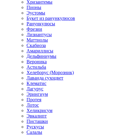
Хризантемы
Пионы
Эустомы
Букет из ранункулюсов
Ранункулюсы
Фрезии
Лизиантусы
Маттиолы
Скабиоза
Амариллисы
Дельфиниумы
Вероника
Астильба
Хелеборус (Морозник)
Лаванда сухоцвет
Клематис
Лагурус
Эрингиум
Протея
Лотос
Хеликрисум
Эвкалипт
Писташки
Рускусы
Салалы