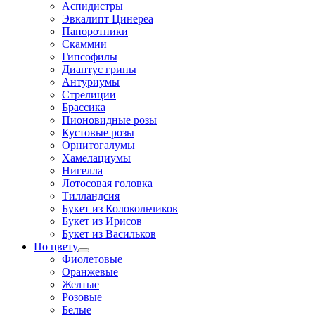
Аспидистры
Эвкалипт Цинереа
Папоротники
Скаммии
Гипсофилы
Диантус грины
Антуриумы
Стрелиции
Брассика
Пионовидные розы
Кустовые розы
Орнитогалумы
Хамелациумы
Нигелла
Лотосовая головка
Тилландсия
Букет из Колокольчиков
Букет из Ирисов
Букет из Васильков
По цвету
Фиолетовые
Оранжевые
Желтые
Розовые
Белые