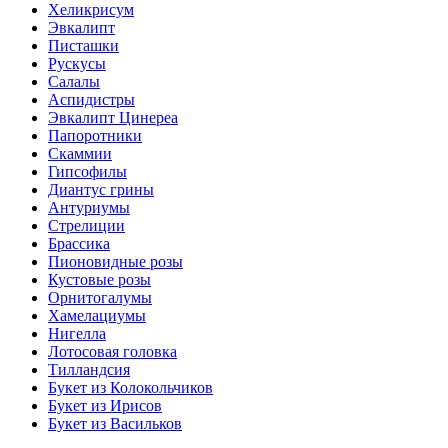
Хеликрисум
Эвкалипт
Писташки
Рускусы
Салалы
Аспидистры
Эвкалипт Цинереа
Папоротники
Скаммии
Гипсофилы
Диантус грины
Антуриумы
Стрелиции
Брассика
Пионовидные розы
Кустовые розы
Орнитогалумы
Хамелациумы
Нигелла
Лотосовая головка
Тилландсия
Букет из Колокольчиков
Букет из Ирисов
Букет из Васильков