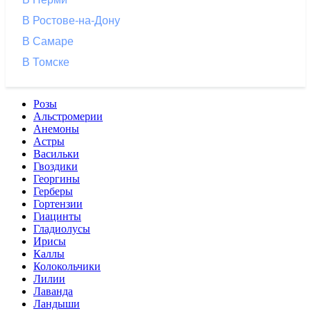
В Ростове-на-Дону
В Самаре
В Томске
Розы
Альстромерии
Анемоны
Астры
Васильки
Гвоздики
Георгины
Герберы
Гортензии
Гиацинты
Гладиолусы
Ирисы
Каллы
Колокольчики
Лилии
Лаванда
Ландыши