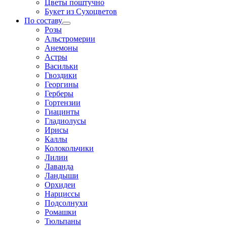
Цветы поштучно
Букет из Сухоцветов
По составу
Розы
Альстромерии
Анемоны
Астры
Васильки
Гвоздики
Георгины
Герберы
Гортензии
Гиацинты
Гладиолусы
Ирисы
Каллы
Колокольчики
Лилии
Лаванда
Ландыши
Орхидеи
Нарциссы
Подсолнухи
Ромашки
Тюльпаны