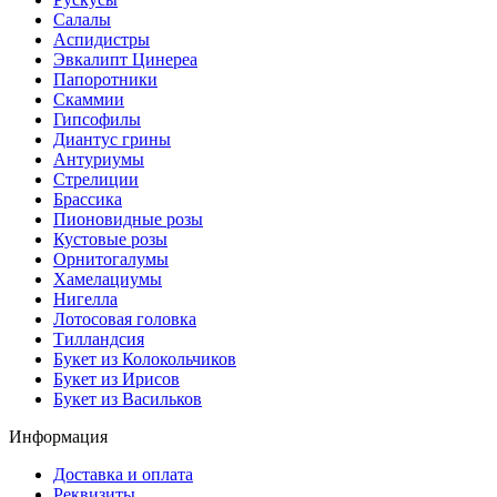
Салалы
Аспидистры
Эвкалипт Цинереа
Папоротники
Скаммии
Гипсофилы
Диантус грины
Антуриумы
Стрелиции
Брассика
Пионовидные розы
Кустовые розы
Орнитогалумы
Хамелациумы
Нигелла
Лотосовая головка
Тилландсия
Букет из Колокольчиков
Букет из Ирисов
Букет из Васильков
Информация
Доставка и оплата
Реквизиты