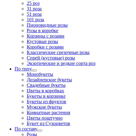
25 роз
31 роза
51 роза
101 роза
Пионовидные розы
Розы в коробке
Корзины с розами
Кустовые розы
Коробки с розами
Классические срезочные розы
Спрей (кустовые) розы
Экзотические и редкие сорта роз
По типу
Монобукеты
Дизайнерские букеты
Свадебные букеты
Цветы в коробках
Букеты в корзинке
Букеты из фруктов
Мужские букеты
Комнатные растения
Цветы поштучно
Букет из Сухоцветов
По составу
Розы