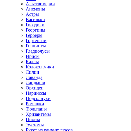
Альстромерии
Анемоны
Астры
Васильки
Гвоздики
Георгины
Герберы
Гортензии
Гиацинты
Гладиолусы
Ирисы
Каллы
Колокольчики
Лилии
Лаванда
Ландыши
Орхидеи
Нарциссы
Подсолнухи
Ромашки
Тюльпаны
Хризантемы
Пионы
Эустомы
Букет из ранункулюсов