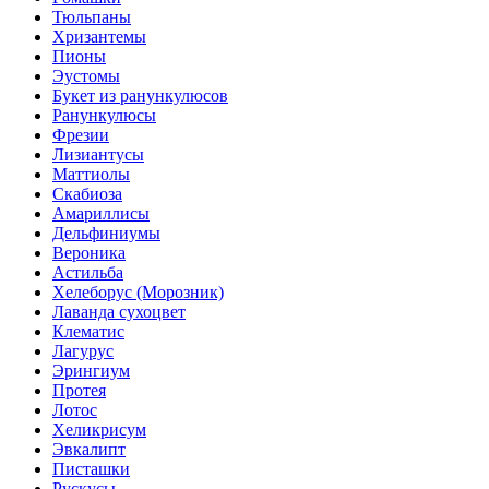
Тюльпаны
Хризантемы
Пионы
Эустомы
Букет из ранункулюсов
Ранункулюсы
Фрезии
Лизиантусы
Маттиолы
Скабиоза
Амариллисы
Дельфиниумы
Вероника
Астильба
Хелеборус (Морозник)
Лаванда сухоцвет
Клематис
Лагурус
Эрингиум
Протея
Лотос
Хеликрисум
Эвкалипт
Писташки
Рускусы