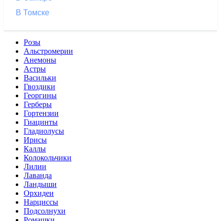
В Томске
Розы
Альстромерии
Анемоны
Астры
Васильки
Гвоздики
Георгины
Герберы
Гортензии
Гиацинты
Гладиолусы
Ирисы
Каллы
Колокольчики
Лилии
Лаванда
Ландыши
Орхидеи
Нарциссы
Подсолнухи
Ромашки