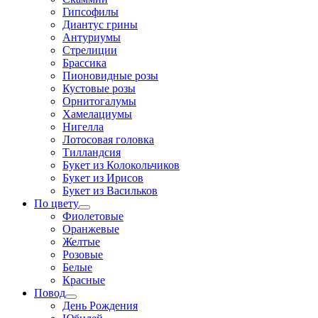
Гипсофилы
Диантус грины
Антуриумы
Стрелиции
Брассика
Пионовидные розы
Кустовые розы
Орнитогалумы
Хамелациумы
Нигелла
Лотосовая головка
Тилландсия
Букет из Колокольчиков
Букет из Ирисов
Букет из Васильков
По цвету
Фиолетовые
Оранжевые
Желтые
Розовые
Белые
Красные
Повод
День Рождения