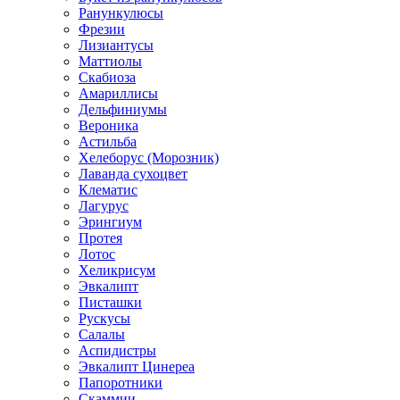
Ранункулюсы
Фрезии
Лизиантусы
Маттиолы
Скабиоза
Амариллисы
Дельфиниумы
Вероника
Астильба
Хелеборус (Морозник)
Лаванда сухоцвет
Клематис
Лагурус
Эрингиум
Протея
Лотос
Хеликрисум
Эвкалипт
Писташки
Рускусы
Салалы
Аспидистры
Эвкалипт Цинереа
Папоротники
Скаммии