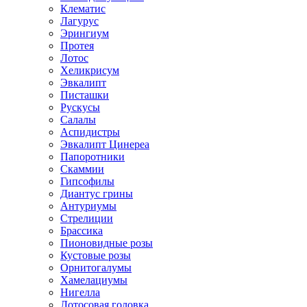
Клематис
Лагурус
Эрингиум
Протея
Лотос
Хеликрисум
Эвкалипт
Писташки
Рускусы
Салалы
Аспидистры
Эвкалипт Цинереа
Папоротники
Скаммии
Гипсофилы
Диантус грины
Антуриумы
Стрелиции
Брассика
Пионовидные розы
Кустовые розы
Орнитогалумы
Хамелациумы
Нигелла
Лотосовая головка