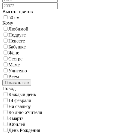
Высота цветов
50 см
Кому
Любимой
Подруге
Невесте
Бабушке
Жене
Сестре
Маме
Учителю
Всем
Показать все
Повод
Каждый день
14 февраля
На свадьбу
Ко дню Учителя
8 марта
Юбилей
День Рождения