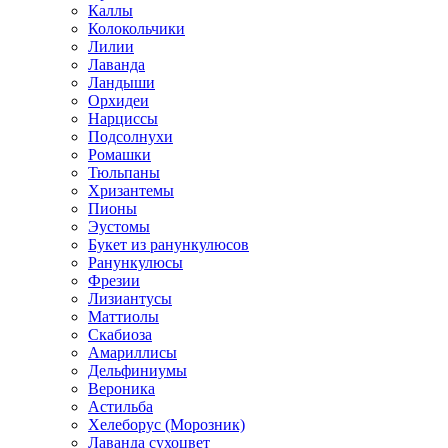
Каллы
Колокольчики
Лилии
Лаванда
Ландыши
Орхидеи
Нарциссы
Подсолнухи
Ромашки
Тюльпаны
Хризантемы
Пионы
Эустомы
Букет из ранункулюсов
Ранункулюсы
Фрезии
Лизиантусы
Маттиолы
Скабиоза
Амариллисы
Дельфиниумы
Вероника
Астильба
Хелеборус (Морозник)
Лаванда сухоцвет