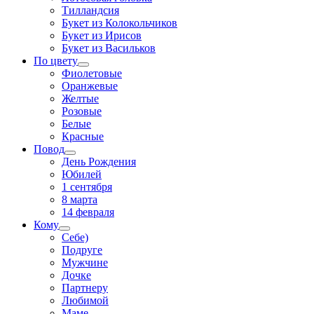
Тилландсия
Букет из Колокольчиков
Букет из Ирисов
Букет из Васильков
По цвету
Фиолетовые
Оранжевые
Желтые
Розовые
Белые
Красные
Повод
День Рождения
Юбилей
1 сентября
8 марта
14 февраля
Кому
Себе)
Подруге
Мужчине
Дочке
Партнеру
Любимой
Маме