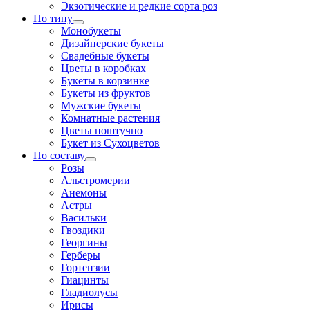
Экзотические и редкие сорта роз
По типу
Монобукеты
Дизайнерские букеты
Свадебные букеты
Цветы в коробках
Букеты в корзинке
Букеты из фруктов
Мужские букеты
Комнатные растения
Цветы поштучно
Букет из Сухоцветов
По составу
Розы
Альстромерии
Анемоны
Астры
Васильки
Гвоздики
Георгины
Герберы
Гортензии
Гиацинты
Гладиолусы
Ирисы