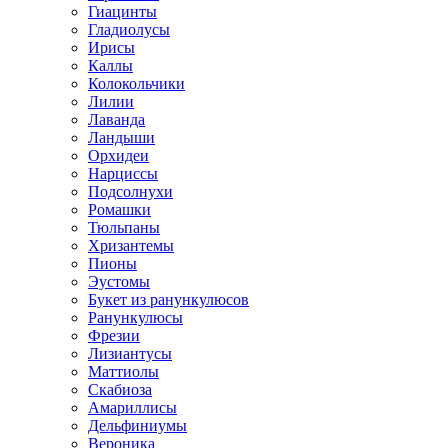
Гиацинты
Гладиолусы
Ирисы
Каллы
Колокольчики
Лилии
Лаванда
Ландыши
Орхидеи
Нарциссы
Подсолнухи
Ромашки
Тюльпаны
Хризантемы
Пионы
Эустомы
Букет из ранункулюсов
Ранункулюсы
Фрезии
Лизиантусы
Маттиолы
Скабиоза
Амариллисы
Дельфиниумы
Вероника