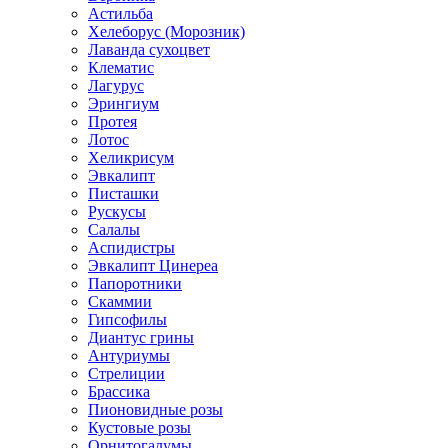
Астильба
Хелеборус (Морозник)
Лаванда сухоцвет
Клематис
Лагурус
Эрингиум
Протея
Лотос
Хеликрисум
Эвкалипт
Писташки
Рускусы
Салалы
Аспидистры
Эвкалипт Цинереа
Папоротники
Скаммии
Гипсофилы
Диантус грины
Антуриумы
Стрелиции
Брассика
Пионовидные розы
Кустовые розы
Орнитогалумы