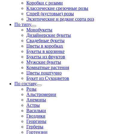
Коробки с розами
Классические срезочные розы
Спрей (кустовые) розы
Экзотические и редкие сорта роз
По типу
Монобукеты
Дизайнерские букеты
Свадебные букеты
Цветы в коробках
Букеты в корзинке
Букеты из фруктов
Мужские букеты
Комнатные растения
Цветы поштучно
Букет из Сухоцветов
По составу
Розы
Альстромерии
Анемоны
Астры
Васильки
Гвоздики
Георгины
Герберы
Гортензии