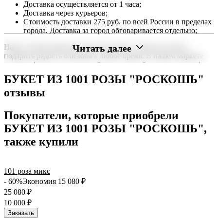
Доставка осуществляется от 1 часа;
Доставка через курьеров;
Стоимость доставки 275 руб. по всей России в пределах
города. Доставка за город обговаривается отдельно;
Читать далее
Наша служба работает круглосуточно, чтобы вы могли
подарить радость близким в любое время. В нашем маркете
можно оформить заказ онлайн с доставкой на дом или в офис
по всей территории РФ.
БУКЕТ ИЗ 1001 РОЗЫ "РОСКОШЬ"
Нужна срочная отправка? Курьер привезет заказ в течение 60
отзывы
минут или день в день в удобный интервал. Если вам важно
вручить подарок ко времени, наш сервис доставки обеспечит
Покупатели, которые приобрели
точность до минуты. Выбирайте, где купить и сколько стоит
подходящий вариант — быстрая доставка работает для вас
БУКЕТ ИЗ 1001 РОЗЫ "РОСКОШЬ",
сегодня и ежедневно 24 часа в сутки.
также купили
101 роза микс
- 60%
Экономия 15 080
₽
25 080
₽
10 000
₽
Заказать