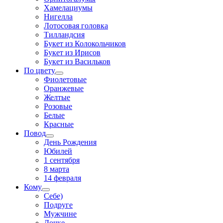
Хамелациумы
Нигелла
Лотосовая головка
Тилландсия
Букет из Колокольчиков
Букет из Ирисов
Букет из Васильков
По цвету
Фиолетовые
Оранжевые
Желтые
Розовые
Белые
Красные
Повод
День Рождения
Юбилей
1 сентября
8 марта
14 февраля
Кому
Себе)
Подруге
Мужчине
Дочке