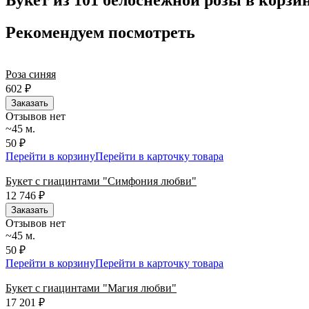
Букет из 101 белоснежной розы в корзи
точность до минуты. Выбирайте, где купить и сколько стоит по
Рекомендуем посмотреть
Роза синяя
602
₽
Заказать
Отзывов нет
~45 м.
50 ₽
Перейти в корзину
Перейти в карточку товара
Букет с гиацинтами "Симфония любви"
12 746
₽
Заказать
Отзывов нет
~45 м.
50 ₽
Перейти в корзину
Перейти в карточку товара
Букет с гиацинтами "Магия любви"
17 201
₽