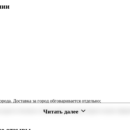
нии
орода. Доставка за город обговаривается отдельно;
Читать далее
 радость близким в любое время. В нашем маркете можно оформи
минут или день в день в удобный интервал. Если вам важно вручи