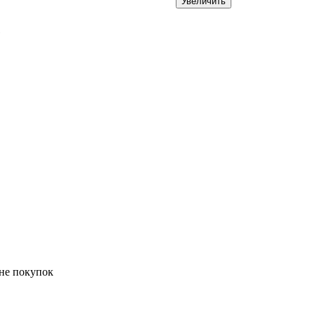
Увеличить
е
ине покупок