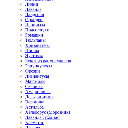
Лилии
Лаванда
Ландыши
Орхидеи
Нарциссы
Подсолнухи
Ромашки
Тюльпаны
Хризантемы
Пионы
Эустомы
Букет из ранункулюсов
Ранункулюсы
Фрезии
Лизиантусы
Маттиолы
Скабиоза
Амариллисы
Дельфиниумы
Вероника
Астильба
Хелеборус (Морозник)
Лаванда сухоцвет
Клематис
Лагурус