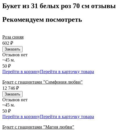
по всей территории РФ.
Букет из 31 белых роз 70 см отзывы
Нужна срочная отправка? Курьер привезет заказ в течение 60
минут или день в день в удобный интервал. Если вам важно
Рекомендуем посмотреть
вручить подарок ко времени, наш сервис доставки обеспечит
точность до минуты. Выбирайте, где купить и сколько стоит
подходящий вариант — быстрая доставка работает для вас
Роза синяя
сегодня и ежедневно 24 часа в сутки.
602
₽
Заказать
Отзывов нет
~45 м.
50 ₽
Перейти в корзину
Перейти в карточку товара
Букет с гиацинтами "Симфония любви"
12 746
₽
Заказать
Отзывов нет
~45 м.
50 ₽
Перейти в корзину
Перейти в карточку товара
Букет с гиацинтами "Магия любви"