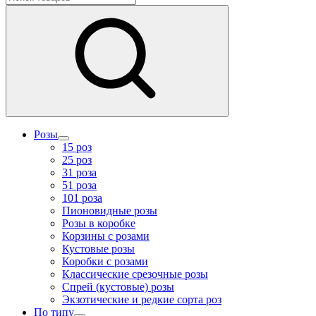
Розы
15 роз
25 роз
31 роза
51 роза
101 роза
Пионовидные розы
Розы в коробке
Корзины с розами
Кустовые розы
Коробки с розами
Классические срезочные розы
Спрей (кустовые) розы
Экзотические и редкие сорта роз
По типу