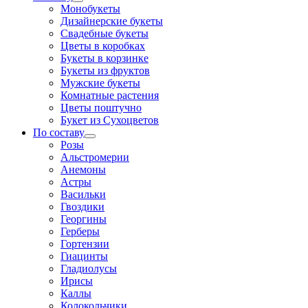
Монобукеты
Дизайнерские букеты
Свадебные букеты
Цветы в коробках
Букеты в корзинке
Букеты из фруктов
Мужские букеты
Комнатные растения
Цветы поштучно
Букет из Сухоцветов
По составу
Розы
Альстромерии
Анемоны
Астры
Васильки
Гвоздики
Георгины
Герберы
Гортензии
Гиацинты
Гладиолусы
Ирисы
Каллы
Колокольчики