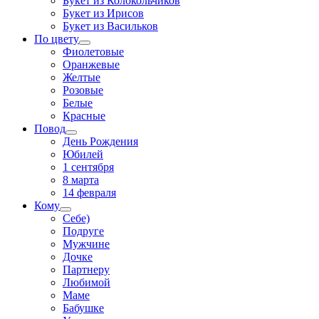
Букет из Колокольчиков
Букет из Ирисов
Букет из Васильков
По цвету
Фиолетовые
Оранжевые
Желтые
Розовые
Белые
Красные
Повод
День Рождения
Юбилей
1 сентября
8 марта
14 февраля
Кому
Себе)
Подруге
Мужчине
Дочке
Партнеру
Любимой
Маме
Бабушке