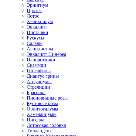
Эрингиум
Протея
Лотос
Хеликрисум
Эвкалипт
Писташки
Рускусы
Салалы
Аспидистры
Эвкалипт Цинереа
Папоротники
Скаммии
Гипсофилы
Диантус грины
Антуриумы
Стрелиции
Брассика
Пионовидные розы
Кустовые розы
Орнитогалумы
Хамелациумы
Нигелла
Лотосовая головка
Тилландсия