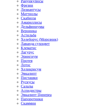
Ранункулюсы
Фрезии
Лизиантусы
Маттиолы
Скабиоза
Амариллисы
Дельфиниумы
Вероника
Астильба
Хелеборус (Морозник)
Лаванда сухоцвет
Клематис
Лагурус
Эрингиум
Протея
Лотос
Хеликрисум
Эвкалипт
Писташки
Рускусы
Салалы
Аспидистры
Эвкалипт Цинереа
Папоротники
Скаммии