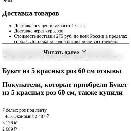
Розы
Доставка товаров
Доставка осуществляется от 1 часа;
Доставка через курьеров;
Стоимость доставки 275 руб. по всей России в пределах
города. Доставка за город обговаривается отдельно;
Читать далее
Наша служба работает круглосуточно, чтобы вы могли
подарить радость близким в любое время. В нашем маркете
можно оформить заказ онлайн с доставкой на дом или в офис
по всей территории РФ.
Букет из 5 красных роз 60 см отзывы
Нужна срочная отправка? Курьер привезет заказ в течение 60
минут или день в день в удобный интервал. Если вам важно
Покупатели, которые приобрели Букет
вручить подарок ко времени, наш сервис доставки обеспечит
из 5 красных роз 60 см, также купили
точность до минуты. Выбирайте, где купить и сколько стоит
подходящий вариант — быстрая доставка работает для вас
сегодня и ежедневно 24 часа в сутки.
7 белых роз под ленту
- 48%
Экономия 2 487
₽
5 176
₽
2 689
₽