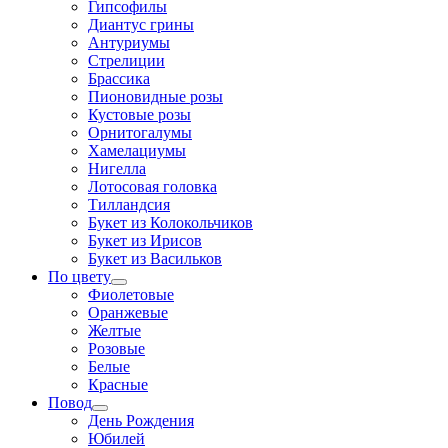
Гипсофилы
Диантус грины
Антуриумы
Стрелиции
Брассика
Пионовидные розы
Кустовые розы
Орнитогалумы
Хамелациумы
Нигелла
Лотосовая головка
Тилландсия
Букет из Колокольчиков
Букет из Ирисов
Букет из Васильков
По цвету
Фиолетовые
Оранжевые
Желтые
Розовые
Белые
Красные
Повод
День Рождения
Юбилей