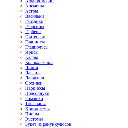
Альстромерии
Анемоны
Астры
Васильки
Гвоздики
Георгины
Герберы
Гортензии
Гиацинты
Гладиолусы
Ирисы
Каллы
Колокольчики
Лилии
Лаванда
Ландыши
Орхидеи
Нарциссы
Подсолнухи
Ромашки
Тюльпаны
Хризантемы
Пионы
Эустомы
Букет из ранункулюсов