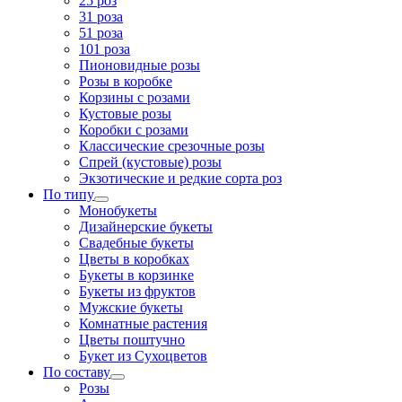
25 роз
31 роза
51 роза
101 роза
Пионовидные розы
Розы в коробке
Корзины с розами
Кустовые розы
Коробки с розами
Классические срезочные розы
Спрей (кустовые) розы
Экзотические и редкие сорта роз
По типу
Монобукеты
Дизайнерские букеты
Свадебные букеты
Цветы в коробках
Букеты в корзинке
Букеты из фруктов
Мужские букеты
Комнатные растения
Цветы поштучно
Букет из Сухоцветов
По составу
Розы