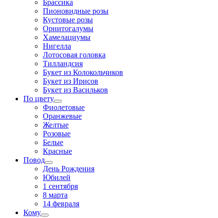
Брассика
Пионовидные розы
Кустовые розы
Орнитогалумы
Хамелациумы
Нигелла
Лотосовая головка
Тилландсия
Букет из Колокольчиков
Букет из Ирисов
Букет из Васильков
По цвету
Фиолетовые
Оранжевые
Желтые
Розовые
Белые
Красные
Повод
День Рождения
Юбилей
1 сентября
8 марта
14 февраля
Кому