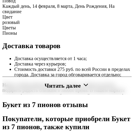
Повод
Каждый день, 14 февраля, 8 марта, День Рождения, На
свидание
Цвет
розовый
Цветы
Пионы
Доставка товаров
Доставка осуществляется от 1 часа;
Доставка через курьеров;
Стоимость доставки 275 руб. по всей России в пределах
города. Доставка за город обговаривается отдельно;
Читать далее
Наша служба работает круглосуточно, чтобы вы могли
подарить радость близким в любое время. В нашем маркете
можно оформить заказ онлайн с доставкой на дом или в офис
по всей территории РФ.
Букет из 7 пионов отзывы
Нужна срочная отправка? Курьер привезет заказ в течение 60
минут или день в день в удобный интервал. Если вам важно
Покупатели, которые приобрели Букет
вручить подарок ко времени, наш сервис доставки обеспечит
из 7 пионов, также купили
точность до минуты. Выбирайте, где купить и сколько стоит
подходящий вариант — быстрая доставка работает для вас