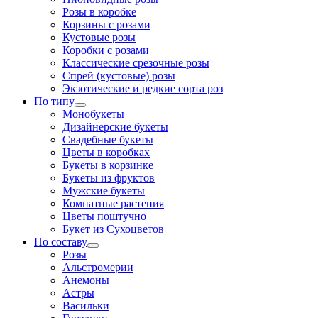
Розы в коробке
Корзины с розами
Кустовые розы
Коробки с розами
Классические срезочные розы
Спрей (кустовые) розы
Экзотические и редкие сорта роз
По типу
Монобукеты
Дизайнерские букеты
Свадебные букеты
Цветы в коробках
Букеты в корзинке
Букеты из фруктов
Мужские букеты
Комнатные растения
Цветы поштучно
Букет из Сухоцветов
По составу
Розы
Альстромерии
Анемоны
Астры
Васильки