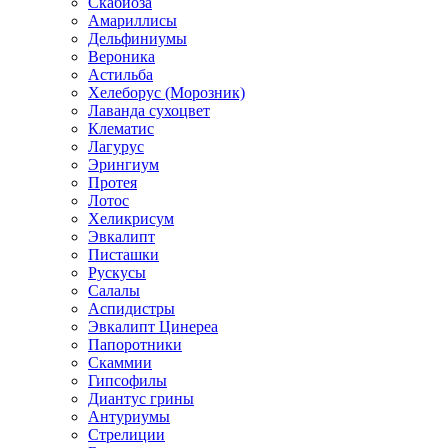
Скабиоза
Амариллисы
Дельфиниумы
Вероника
Астильба
Хелеборус (Морозник)
Лаванда сухоцвет
Клематис
Лагурус
Эрингиум
Протея
Лотос
Хеликрисум
Эвкалипт
Писташки
Рускусы
Салалы
Аспидистры
Эвкалипт Цинереа
Папоротники
Скаммии
Гипсофилы
Диантус грины
Антуриумы
Стрелиции