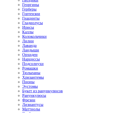
Гвоздики
Георгины
Герберы
Гортензии
Гиацинты
Гладиолусы
Ирисы
Каллы
Колокольчики
Лилии
Лаванда
Ландыши
Орхидеи
Нарциссы
Подсолнухи
Ромашки
Тюльпаны
Хризантемы
Пионы
Эустомы
Букет из ранункулюсов
Ранункулюсы
Фрезии
Лизиантусы
Маттиолы