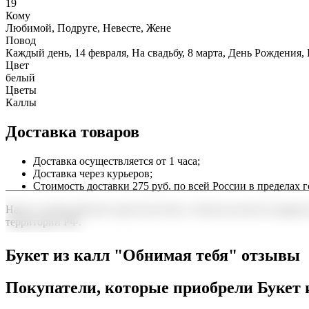
19
Кому
Любимой, Подруге, Невесте, Жене
Повод
Каждый день, 14 февраля, На свадьбу, 8 марта, День Рождения,
Цвет
белый
Цветы
Каллы
Доставка товаров
Доставка осуществляется от 1 часа;
Доставка через курьеров;
Стоимость доставки 275 руб. по всей России в пределах г
Наша служба работает круглосуточно, чтобы вы могли подарить
территории РФ.
Нужна срочная отправка? Курьер привезет заказ в течение 60 
Букет из калл "Обнимая тебя" отзывы
точность до минуты. Выбирайте, где купить и сколько стоит по
Покупатели, которые приобрели Букет 