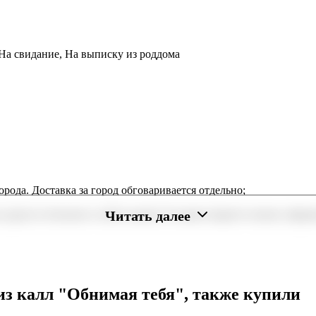
 На свидание, На выписку из роддома
орода. Доставка за город обговаривается отдельно;
Читать далее
 радость близким в любое время. В нашем маркете можно оформи
минут или день в день в удобный интервал. Если вам важно вручи
дходящий вариант — быстрая доставка работает для вас сегодня и
из калл "Обнимая тебя", также купили