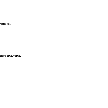
лениум
зине покупок