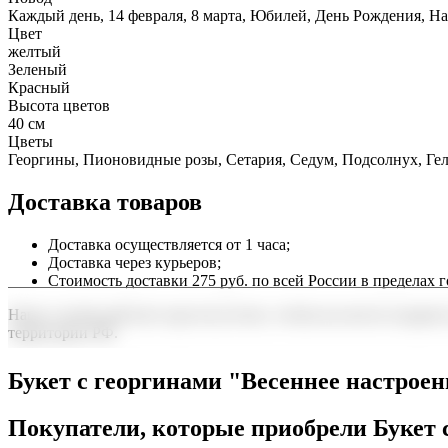
Каждый день, 14 февраля, 8 марта, Юбилей, День Рождения, Н
Цвет
желтый
Зеленый
Красный
Высота цветов
40 см
Цветы
Георгины, Пионовидные розы, Сетария, Седум, Подсолнух, Ге
Доставка товаров
Доставка осуществляется от 1 часа;
Доставка через курьеров;
Стоимость доставки 275 руб. по всей России в пределах г
Наша служба работает круглосуточно, чтобы вы могли подарить
территории РФ.
Нужна срочная отправка? Курьер привезет заказ в течение 60 
Букет с георгинами "Весеннее настрое
точность до минуты. Выбирайте, где купить и сколько стоит по
Покупатели, которые приобрели Букет 