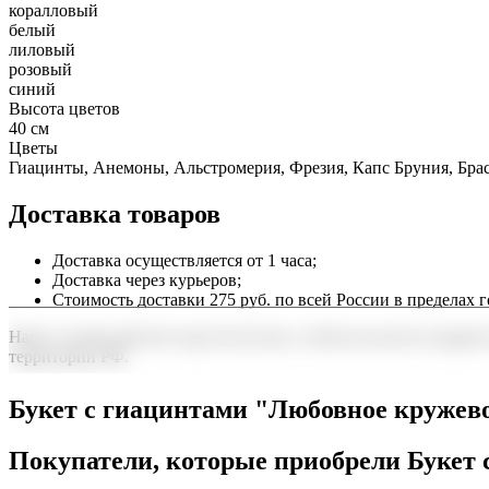
коралловый
белый
лиловый
розовый
синий
Высота цветов
40 см
Цветы
Гиацинты, Анемоны, Альстромерия, Фрезия, Капс Бруния, Бра
Доставка товаров
Доставка осуществляется от 1 часа;
Доставка через курьеров;
Стоимость доставки 275 руб. по всей России в пределах г
Наша служба работает круглосуточно, чтобы вы могли подарить
территории РФ.
Нужна срочная отправка? Курьер привезет заказ в течение 60 
Букет с гиацинтами "Любовное кружев
точность до минуты. Выбирайте, где купить и сколько стоит по
Покупатели, которые приобрели Букет 