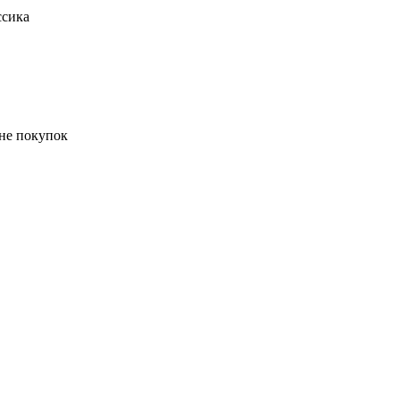
ссика
ине покупок