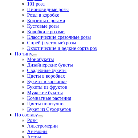
101 роза
Пионовидные розы
Розы в коробке
Корзины с розами
Кустовые розы
Коробки с розами
Классические срезочные розы
Спрей (кустовые) розы
Экзотические и редкие сорта роз
По типу
Монобукеты
Дизайнерские букеты
Свадебные букеты
Цветы в коробках
Букеты в корзинке
Букеты из фруктов
Мужские букеты
Комнатные растения
Цветы поштучно
Букет из Сухоцветов
По составу
Розы
Альстромерии
Анемоны
Астры