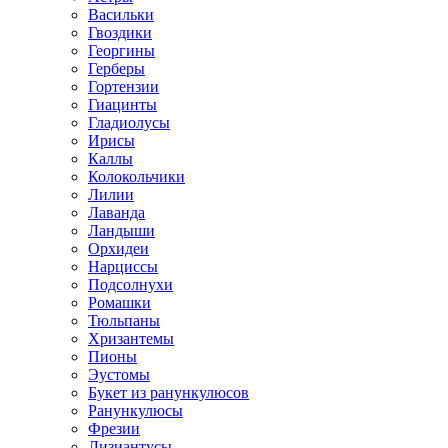
Васильки
Гвоздики
Георгины
Герберы
Гортензии
Гиацинты
Гладиолусы
Ирисы
Каллы
Колокольчики
Лилии
Лаванда
Ландыши
Орхидеи
Нарциссы
Подсолнухи
Ромашки
Тюльпаны
Хризантемы
Пионы
Эустомы
Букет из ранункулюсов
Ранункулюсы
Фрезии
Лизиантусы