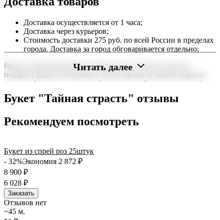
Доставка товаров
Доставка осуществляется от 1 часа;
Доставка через курьеров;
Стоимость доставки 275 руб. по всей России в пределах
города. Доставка за город обговаривается отдельно;
Читать далее
Наша служба работает круглосуточно, чтобы вы могли
подарить радость близким в любое время. В нашем маркете
можно оформить заказ онлайн с доставкой на дом или в офис
по всей территории РФ.
Букет "Тайная страсть" отзывы
Нужна срочная отправка? Курьер привезет заказ в течение 60
минут или день в день в удобный интервал. Если вам важно
Рекомендуем посмотреть
вручить подарок ко времени, наш сервис доставки обеспечит
точность до минуты. Выбирайте, где купить и сколько стоит
подходящий вариант — быстрая доставка работает для вас
Букет из спрей роз 25штук
сегодня и ежедневно 24 часа в сутки.
- 32%
Экономия 2 872
₽
8 900
₽
6 028
₽
Заказать
Отзывов нет
~45 м.