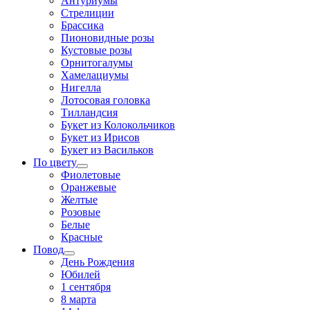
Антуриумы
Стрелиции
Брассика
Пионовидные розы
Кустовые розы
Орнитогалумы
Хамелациумы
Нигелла
Лотосовая головка
Тилландсия
Букет из Колокольчиков
Букет из Ирисов
Букет из Васильков
По цвету
Фиолетовые
Оранжевые
Желтые
Розовые
Белые
Красные
Повод
День Рождения
Юбилей
1 сентября
8 марта