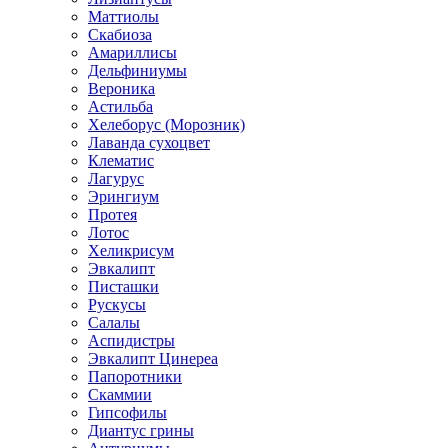
Маттиолы
Скабиоза
Амариллисы
Дельфиниумы
Вероника
Астильба
Хелеборус (Морозник)
Лаванда сухоцвет
Клематис
Лагурус
Эрингиум
Протея
Лотос
Хеликрисум
Эвкалипт
Писташки
Рускусы
Салалы
Аспидистры
Эвкалипт Цинереа
Папоротники
Скаммии
Гипсофилы
Диантус грины