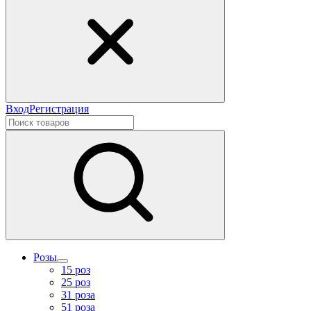
Вход
Регистрация
Розы
15 роз
25 роз
31 роза
51 роза