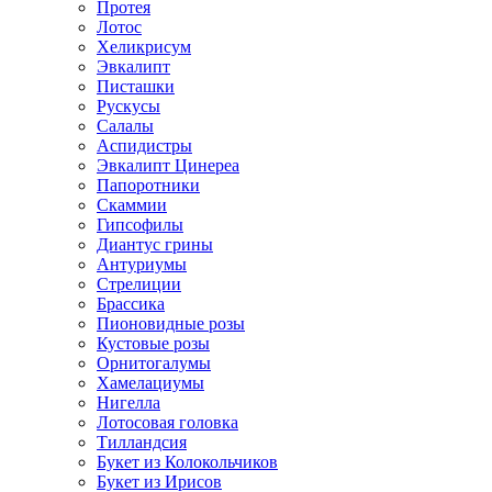
Протея
Лотос
Хеликрисум
Эвкалипт
Писташки
Рускусы
Салалы
Аспидистры
Эвкалипт Цинереа
Папоротники
Скаммии
Гипсофилы
Диантус грины
Антуриумы
Стрелиции
Брассика
Пионовидные розы
Кустовые розы
Орнитогалумы
Хамелациумы
Нигелла
Лотосовая головка
Тилландсия
Букет из Колокольчиков
Букет из Ирисов