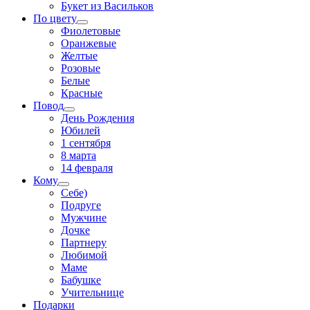
Букет из Васильков
По цвету
Фиолетовые
Оранжевые
Желтые
Розовые
Белые
Красные
Повод
День Рождения
Юбилей
1 сентября
8 марта
14 февраля
Кому
Себе)
Подруге
Мужчине
Дочке
Партнеру
Любимой
Маме
Бабушке
Учительнице
Подарки