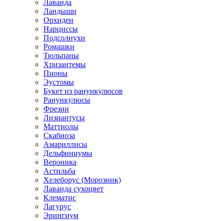
Лаванда
Ландыши
Орхидеи
Нарциссы
Подсолнухи
Ромашки
Тюльпаны
Хризантемы
Пионы
Эустомы
Букет из ранункулюсов
Ранункулюсы
Фрезии
Лизиантусы
Маттиолы
Скабиоза
Амариллисы
Дельфиниумы
Вероника
Астильба
Хелеборус (Морозник)
Лаванда сухоцвет
Клематис
Лагурус
Эрингиум