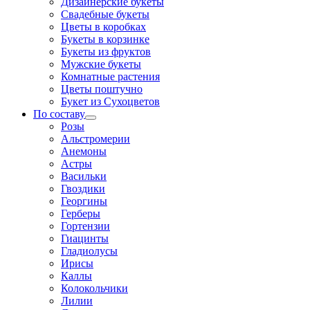
Дизайнерские букеты
Свадебные букеты
Цветы в коробках
Букеты в корзинке
Букеты из фруктов
Мужские букеты
Комнатные растения
Цветы поштучно
Букет из Сухоцветов
По составу
Розы
Альстромерии
Анемоны
Астры
Васильки
Гвоздики
Георгины
Герберы
Гортензии
Гиацинты
Гладиолусы
Ирисы
Каллы
Колокольчики
Лилии