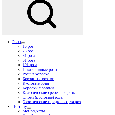
Розы
15 роз
25 роз
31 роза
51 роза
101 роза
Пионовидные розы
Розы в коробке
Корзины с розами
Кустовые розы
Коробки с розами
Классические срезочные розы
Спрей (кустовые) розы
Экзотические и редкие сорта роз
По типу
Монобукеты