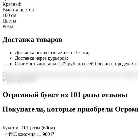
Красный
Высота цветов
100 см
Цветы
Розы
Доставка товаров
Доставка осуществляется от 1 часа;
Доставка через курьеров;
Стоимость доставки 275 руб. по всей России в пределах г
Наша служба работает круглосуточно, чтобы вы могли подарить
территории РФ.
Нужна срочная отправка? Курьер привезет заказ в течение 60 
Огромный букет из 101 розы отзывы
точность до минуты. Выбирайте, где купить и сколько стоит по
Покупатели, которые приобрели Огромн
Букет из 101 розы (60см)
- 44%
Экономия 11 900
₽