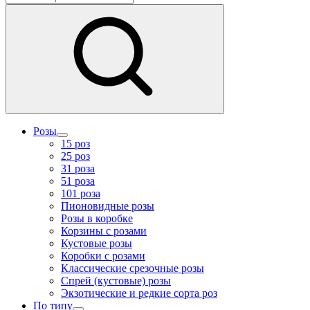
Розы
15 роз
25 роз
31 роза
51 роза
101 роза
Пионовидные розы
Розы в коробке
Корзины с розами
Кустовые розы
Коробки с розами
Классические срезочные розы
Спрей (кустовые) розы
Экзотические и редкие сорта роз
По типу