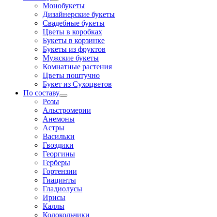
Монобукеты
Дизайнерские букеты
Свадебные букеты
Цветы в коробках
Букеты в корзинке
Букеты из фруктов
Мужские букеты
Комнатные растения
Цветы поштучно
Букет из Сухоцветов
По составу
Розы
Альстромерии
Анемоны
Астры
Васильки
Гвоздики
Георгины
Герберы
Гортензии
Гиацинты
Гладиолусы
Ирисы
Каллы
Колокольчики