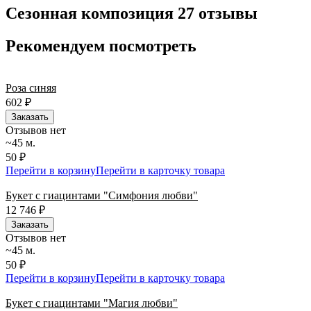
по всей территории РФ.
Сезонная композиция 27 отзывы
Нужна срочная отправка? Курьер привезет заказ в течение 60
минут или день в день в удобный интервал. Если вам важно
Рекомендуем посмотреть
вручить подарок ко времени, наш сервис доставки обеспечит
точность до минуты. Выбирайте, где купить и сколько стоит
подходящий вариант — быстрая доставка работает для вас
Роза синяя
сегодня и ежедневно 24 часа в сутки.
602
₽
Заказать
Отзывов нет
~45 м.
50 ₽
Перейти в корзину
Перейти в карточку товара
Букет с гиацинтами "Симфония любви"
12 746
₽
Заказать
Отзывов нет
~45 м.
50 ₽
Перейти в корзину
Перейти в карточку товара
Букет с гиацинтами "Магия любви"