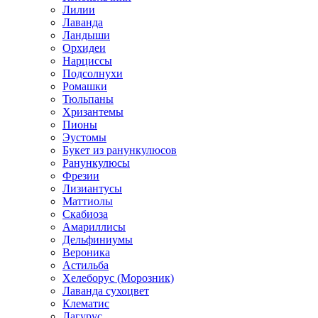
Лилии
Лаванда
Ландыши
Орхидеи
Нарциссы
Подсолнухи
Ромашки
Тюльпаны
Хризантемы
Пионы
Эустомы
Букет из ранункулюсов
Ранункулюсы
Фрезии
Лизиантусы
Маттиолы
Скабиоза
Амариллисы
Дельфиниумы
Вероника
Астильба
Хелеборус (Морозник)
Лаванда сухоцвет
Клематис
Лагурус