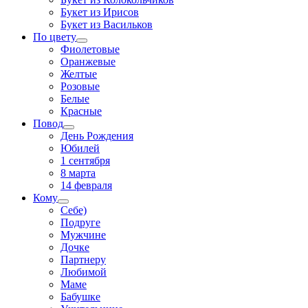
Букет из Ирисов
Букет из Васильков
По цвету
Фиолетовые
Оранжевые
Желтые
Розовые
Белые
Красные
Повод
День Рождения
Юбилей
1 сентября
8 марта
14 февраля
Кому
Себе)
Подруге
Мужчине
Дочке
Партнеру
Любимой
Маме
Бабушке