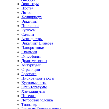
Эрингиум
Протея
Лотос
Хеликрисум
Эвкалипт
Писташки
Рускусы
Салалы
Аспидистры
Эвкалипт Цинереа
Папоротники
Скаммии
Гипсофилы
Диантус грины
Антуриумы
Стрелиции
Брассика
Пионовидные розы
Кустовые розы
Орнитогалумы
Хамелациумы
Нигелла
Лотосовая головка
Тилландсия
Букет из Колокольчиков