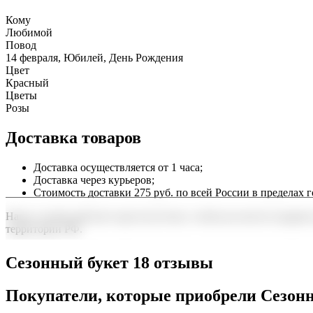
Кому
Любимой
Повод
14 февраля, Юбилей, День Рождения
Цвет
Красный
Цветы
Розы
Доставка товаров
Доставка осуществляется от 1 часа;
Доставка через курьеров;
Стоимость доставки 275 руб. по всей России в пределах г
Наша служба работает круглосуточно, чтобы вы могли подарить
территории РФ.
Нужна срочная отправка? Курьер привезет заказ в течение 60 
Сезонный букет 18 отзывы
точность до минуты. Выбирайте, где купить и сколько стоит по
Покупатели, которые приобрели Сезонн