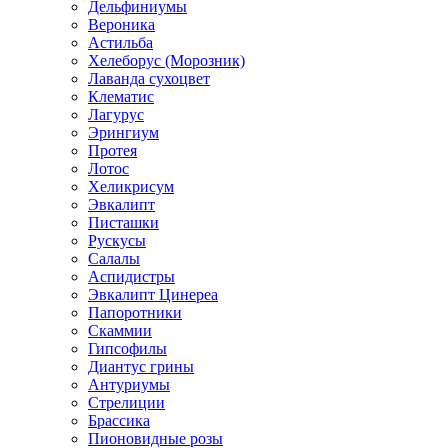
Дельфиниумы
Вероника
Астильба
Хелеборус (Морозник)
Лаванда сухоцвет
Клематис
Лагурус
Эрингиум
Протея
Лотос
Хеликрисум
Эвкалипт
Писташки
Рускусы
Салалы
Аспидистры
Эвкалипт Цинереа
Папоротники
Скаммии
Гипсофилы
Диантус грины
Антуриумы
Стрелиции
Брассика
Пионовидные розы