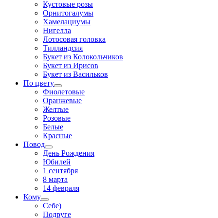
Кустовые розы
Орнитогалумы
Хамелациумы
Нигелла
Лотосовая головка
Тилландсия
Букет из Колокольчиков
Букет из Ирисов
Букет из Васильков
По цвету
Фиолетовые
Оранжевые
Желтые
Розовые
Белые
Красные
Повод
День Рождения
Юбилей
1 сентября
8 марта
14 февраля
Кому
Себе)
Подруге