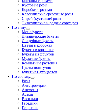
Корзины с розами
Кустовые розы
Коробки с розами
Классические срезочные розы
Спрей (кустовые) розы
Экзотические и редкие сорта роз
По типу
Монобукеты
Дизайнерские букеты
Свадебные букеты
Цветы в коробках
Букеты в корзинке
Букеты из фруктов
Мужские букеты
Комнатные растения
Цветы поштучно
Букет из Сухоцветов
По составу
Розы
Альстромерии
Анемоны
Астры
Васильки
Гвоздики
Георгины