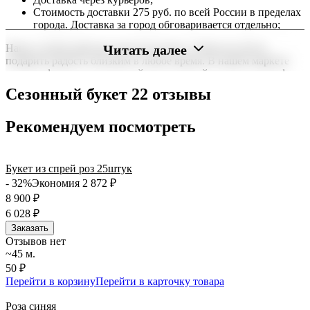
Стоимость доставки 275 руб. по всей России в пределах
города. Доставка за город обговаривается отдельно;
Читать далее
Наша служба работает круглосуточно, чтобы вы могли
подарить радость близким в любое время. В нашем маркете
можно оформить заказ онлайн с доставкой на дом или в офис
по всей территории РФ.
Сезонный букет 22 отзывы
Нужна срочная отправка? Курьер привезет заказ в течение 60
минут или день в день в удобный интервал. Если вам важно
Рекомендуем посмотреть
вручить подарок ко времени, наш сервис доставки обеспечит
точность до минуты. Выбирайте, где купить и сколько стоит
подходящий вариант — быстрая доставка работает для вас
Букет из спрей роз 25штук
сегодня и ежедневно 24 часа в сутки.
- 32%
Экономия 2 872
₽
8 900
₽
6 028
₽
Заказать
Отзывов нет
~45 м.
50 ₽
Перейти в корзину
Перейти в карточку товара
Роза синяя