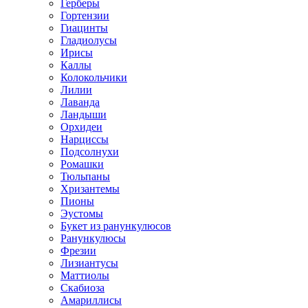
Герберы
Гортензии
Гиацинты
Гладиолусы
Ирисы
Каллы
Колокольчики
Лилии
Лаванда
Ландыши
Орхидеи
Нарциссы
Подсолнухи
Ромашки
Тюльпаны
Хризантемы
Пионы
Эустомы
Букет из ранункулюсов
Ранункулюсы
Фрезии
Лизиантусы
Маттиолы
Скабиоза
Амариллисы