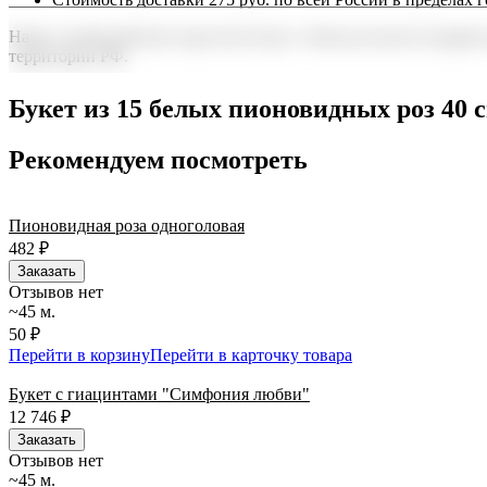
Наша служба работает круглосуточно, чтобы вы могли подарить
территории РФ.
Нужна срочная отправка? Курьер привезет заказ в течение 60 
Букет из 15 белых пионовидных роз 40 
точность до минуты. Выбирайте, где купить и сколько стоит по
Рекомендуем посмотреть
Пионовидная роза одноголовая
482
₽
Заказать
Отзывов нет
~45 м.
50 ₽
Перейти в корзину
Перейти в карточку товара
Букет с гиацинтами "Симфония любви"
12 746
₽
Заказать
Отзывов нет
~45 м.