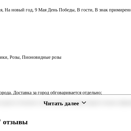
ия, На новый год, 9 Мая День Победы, В гости, В знак примирен
дики, Розы, Пионовидные розы
орода. Доставка за город обговаривается отдельно;
Читать далее
 радость близким в любое время. В нашем маркете можно оформи
минут или день в день в удобный интервал. Если вам важно вручи
" отзывы
дходящий вариант — быстрая доставка работает для вас сегодня и