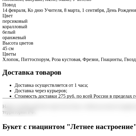
Повод
14 февраля, Ко дню Учителя, 8 марта, 1 сентября, День Рожден
Цвет
персиковый
коралловый
белый
оранжевый
Высота цветов
45 см
Цветы
Хлопок, Питтоспорум, Роза кустовая, Фрезии, Гиацинты, Гвоз
Доставка товаров
Доставка осуществляется от 1 часа;
Доставка через курьеров;
Стоимость доставки 275 руб. по всей России в пределах г
Наша служба работает круглосуточно, чтобы вы могли подарить
территории РФ.
Нужна срочная отправка? Курьер привезет заказ в течение 60 
Букет с гиацинтом "Летнее настроение
точность до минуты. Выбирайте, где купить и сколько стоит по